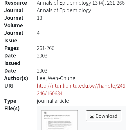
Resource
Annals of Epidemiology 13 (4): 261-266
Journal
Annals of Epidemiology
Journal
13
Volume
Journal
4
Issue
Pages
261-266
Date
2003
Issued
Date
2003
Author(s)
Lee, Wen-Chung
URI
http://ntur.lib.ntu.edu.tw//handle/246
246/160634
Type
journal article
File(s)
Download