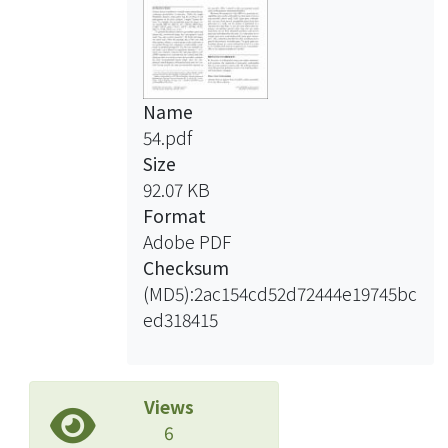
Name
54.pdf
Size
92.07 KB
Format
Adobe PDF
Checksum
(MD5):2ac154cd52d72444e19745bc
ed318415
Views
6