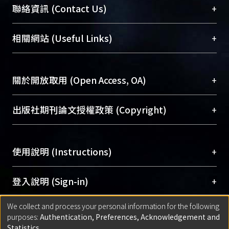
臺大位居世界頂尖大學之列，為永久珍藏及向國際
+
聯絡資訊 (Contact Us)
展現本校豐碩的研究成果及學術能量，圖書館整合
機構典藏（NTUR）與學術庫（AH）不同功能平
總館學科館員
(Main Library)
+
相關網站 (Useful Links)
台，成為臺大學術典藏NTU scholars。期能整合研
醫學圖書館學科館員
(Medical Library)
究能量、促進交流合作、保存學術產出、推廣研究
社會科學院辜振甫紀念圖書館學科館員
(Social
成果。
Sciences Library)
+
關於開放取用 (Open Access, OA)
To permanently archive and promote researcher
profiles and scholarly works, Library integrates the
開放取用是從使用者角度提升資訊取用性的社會運
+
出版社期刊論文授權政策 (Copyright)
services of “NTU Repository” with “Academic
動，應用在學術研究上是透過將研究著作公開供使
Hub” to form NTU Scholars.
用者自由取閱，以促進學術傳播及因應期刊訂購費
請確認所上傳的全文是原創的內容，若該文件包
用逐年攀升。同時可加速研究發展、提升研究影響
+
使用說明 (Instructions)
含部分內容的版權非匯入者所有，或由第三方贊
力，NTU Scholars即為本校的開放取用典藏（OA
助與合作完成，請確認該版權所有者及第三方同
Archive）平台。
（點選深入了解OA）
意提供此授權。
網站簡介
(Quickstart Guide)
+
登入說明 (Sign-in)
Please represent that the submission is your
使用手冊
(Instruction Manual)
original work, and that you have the right to
We collect and process your personal information for the following
線上預約服務
(Booking Service)
方案一：
臺灣大學計算機中心帳號登入
+
匯入著作 (Submission)
purposes:
Authentication, Preferences, Acknowledgement and
grant the rights to upload.
(With C&INC Email Account)
Statistics
.