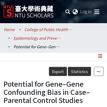
(current
Log In
Communities & Collections
Home
College of Public Health / 公共衛生學院
Epidemiology and Preventive Medicine / 流行病學與預防醫學研究所
Research Outputs
Potential for Gene–Gene Confounding Bias in Case–Parental Control Studies
Fundings & Projects
Researchers
Details
Export
Statistics
Organizations
Potential for Gene–Gene
Statistics
Confounding Bias in Case–
Parental Control Studies