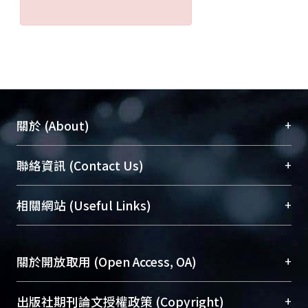
+
關於 (About)
臺大位居世界頂尖大學之列，為永久珍藏及向國際
+
聯絡資訊 (Contact Us)
展現本校豐碩的研究成果及學術能量，圖書館整合
機構典藏（NTUR）與學術庫（AH）不同功能平
總館學科館員
(Main Library)
+
相關網站 (Useful Links)
台，成為臺大學術典藏NTU scholars。期能整合研
醫學圖書館學科館員
(Medical Library)
究能量、促進交流合作、保存學術產出、推廣研究
社會科學院辜振甫紀念圖書館學科館員
(Social
成果。
Sciences Library)
+
關於開放取用 (Open Access, OA)
To permanently archive and promote researcher
profiles and scholarly works, Library integrates the
開放取用是從使用者角度提升資訊取用性的社會運
+
出版社期刊論文授權政策 (Copyright)