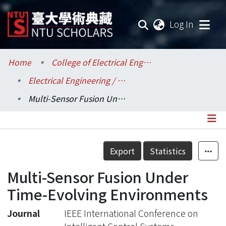
(current
Log In
Communities & Collections
Home
College of Electrical Engineering and Computer Science / 電機資訊學院
Electrical Engineering / 電機工程學系
Research Outputs
Multi-Sensor Fusion Under Time-Evolving Environments
Fundings & Projects
Researchers
Details
Export
Statistics
Organizations
Multi-Sensor Fusion Under
Statistics
Time-Evolving Environments
Journal
IEEE International Conference on