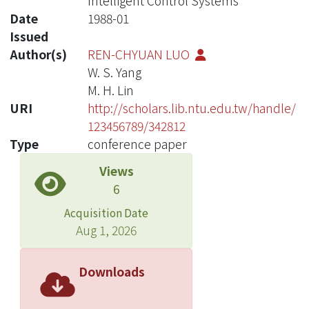
Intelligent Control Systems
Date
1988-01
Issued
Author(s)
REN-CHYUAN LUO
W. S. Yang
M. H. Lin
URI
http://scholars.lib.ntu.edu.tw/handle/
123456789/342812
Type
conference paper
Views
6
Acquisition Date
Aug 1, 2026
Downloads