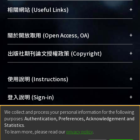
機構典藏（NTUR）與學術庫（AH）不同功能平
總館學科館員
(Main Library)
+
相關網站 (Useful Links)
台，成為臺大學術典藏NTU scholars。期能整合研
醫學圖書館學科館員
(Medical Library)
究能量、促進交流合作、保存學術產出、推廣研究
社會科學院辜振甫紀念圖書館學科館員
(Social
成果。
Sciences Library)
+
關於開放取用 (Open Access, OA)
To permanently archive and promote researcher
profiles and scholarly works, Library integrates the
開放取用是從使用者角度提升資訊取用性的社會運
+
出版社期刊論文授權政策 (Copyright)
services of “NTU Repository” with “Academic
動，應用在學術研究上是透過將研究著作公開供使
Hub” to form NTU Scholars.
用者自由取閱，以促進學術傳播及因應期刊訂購費
請確認所上傳的全文是原創的內容，若該文件包
用逐年攀升。同時可加速研究發展、提升研究影響
+
使用說明 (Instructions)
含部分內容的版權非匯入者所有，或由第三方贊
力，NTU Scholars即為本校的開放取用典藏（OA
助與合作完成，請確認該版權所有者及第三方同
Archive）平台。
（點選深入了解OA）
意提供此授權。
網站簡介
(Quickstart Guide)
+
登入說明 (Sign-in)
Please represent that the submission is your
使用手冊
(Instruction Manual)
original work, and that you have the right to
We collect and process your personal information for the following
線上預約服務
(Booking Service)
方案一：
臺灣大學計算機中心帳號登入
+
匯入著作 (Submission)
purposes:
Authentication, Preferences, Acknowledgement and
grant the rights to upload.
(With C&INC Email Account)
Statistics
.
方案二：
ORCID帳號登入
(With ORCID)
To learn more, please read our
privacy policy
.
若欲上傳已出版的全文電子檔，可使用
Open
方案一：
定期更新ORCID者，以ID匯入
(Search