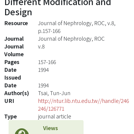
Different Modification and
Design
Resource
Journal of Nephrology, ROC, v.8,
p.157-166
Journal
Journal of Nephrology, ROC
Journal
v.8
Volume
Pages
157-166
Date
1994
Issued
Date
1994
Author(s)
Tsai, Tun-Jun
URI
http://ntur.lib.ntu.edu.tw//handle/246
246/126771
Type
journal article
Views