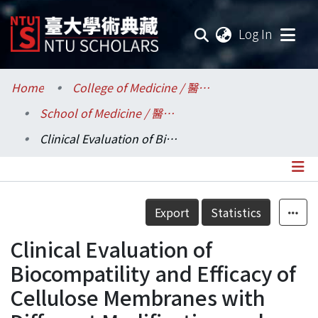
(current
Log In
Communities & Collections
Home
College of Medicine / 醫學院
School of Medicine / 醫學系
Research Outputs
Clinical Evaluation of Biocompatility and Efficacy of Cellulose Membranes with Different Modification and Design
Fundings & Projects
Researchers
Details
Export
Statistics
Organizations
Clinical Evaluation of
Statistics
Biocompatility and Efficacy of
Cellulose Membranes with