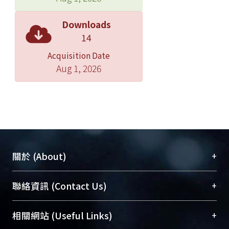
Downloads
14
Acquisition Date
Aug 1, 2026
+
關於 (About)
臺大位居世界頂尖大學之列，為永久珍藏及向國際
+
聯絡資訊 (Contact Us)
展現本校豐碩的研究成果及學術能量，圖書館整合
機構典藏（NTUR）與學術庫（AH）不同功能平
總館學科館員
(Main Library)
+
相關網站 (Useful Links)
台，成為臺大學術典藏NTU scholars。期能整合研
醫學圖書館學科館員
(Medical Library)