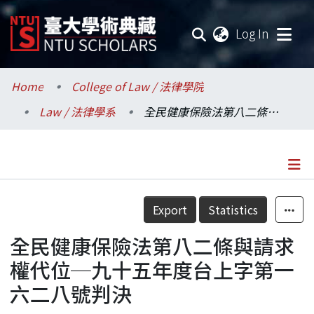
(current
Log In
Communities & Collections
Home
College of Law / 法律學院
Law / 法律學系
全民健康保險法第八二條與請求權代位─九十五年度台上字第一六二八號判決
Research Outputs
Fundings & Projects
Researchers
Details
Export
Statistics
Organizations
全民健康保險法第八二條與請求
Statistics
權代位─九十五年度台上字第一
六二八號判決