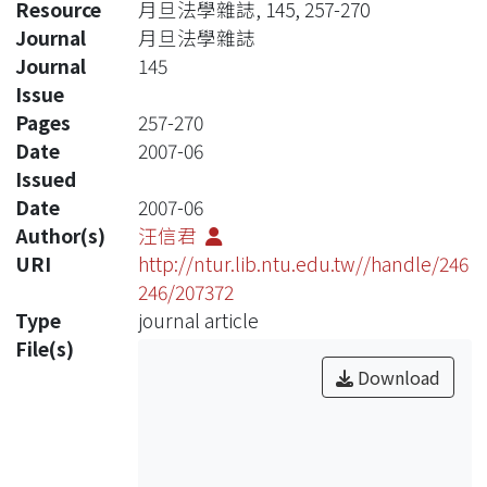
Resource
月旦法學雜誌, 145, 257-270
Journal
月旦法學雜誌
Journal
145
Issue
Pages
257-270
Date
2007-06
Issued
Date
2007-06
Author(s)
汪信君
URI
http://ntur.lib.ntu.edu.tw//handle/246
246/207372
Type
journal article
File(s)
Download