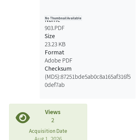
Name
No Thumbnail Available
903.PDF
Size
23.23 KB
Format
Adobe PDF
Checksum
(MD5):87251bde5ab0c8a165af316f5
0def7ab
Views
2
Acquisition Date
Aug 1, 2026