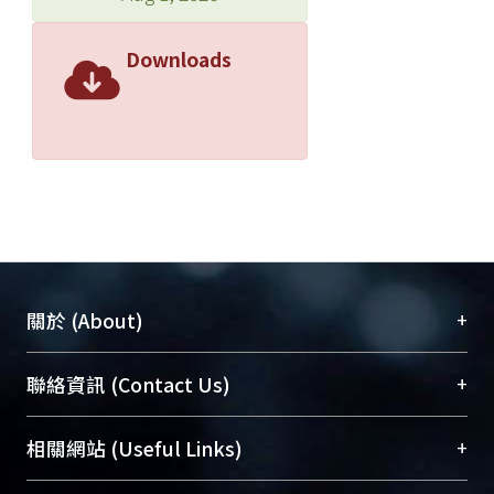
Downloads
+
關於 (About)
臺大位居世界頂尖大學之列，為永久珍藏及向國際
+
聯絡資訊 (Contact Us)
展現本校豐碩的研究成果及學術能量，圖書館整合
機構典藏（NTUR）與學術庫（AH）不同功能平
總館學科館員
(Main Library)
+
相關網站 (Useful Links)
台，成為臺大學術典藏NTU scholars。期能整合研
醫學圖書館學科館員
(Medical Library)