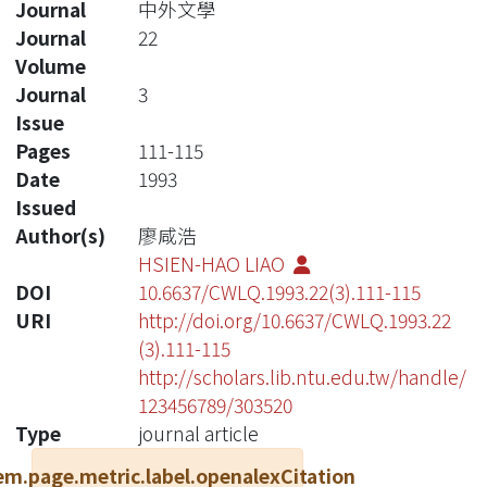
Journal
中外文學
Journal
22
Volume
Journal
3
Issue
Pages
111-115
Date
1993
Issued
Author(s)
廖咸浩
HSIEN-HAO LIAO
DOI
10.6637/CWLQ.1993.22(3).111-115
URI
http://doi.org/10.6637/CWLQ.1993.22
(3).111-115
http://scholars.lib.ntu.edu.tw/handle/
123456789/303520
Type
journal article
em.page.metric.label.openalexCitation