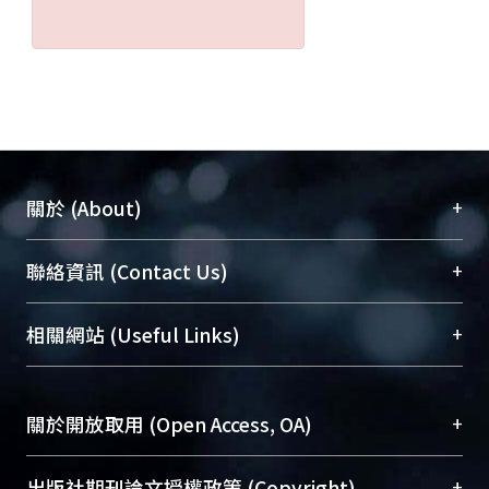
+
關於 (About)
臺大位居世界頂尖大學之列，為永久珍藏及向國際
+
聯絡資訊 (Contact Us)
展現本校豐碩的研究成果及學術能量，圖書館整合
機構典藏（NTUR）與學術庫（AH）不同功能平
總館學科館員
(Main Library)
+
相關網站 (Useful Links)
台，成為臺大學術典藏NTU scholars。期能整合研
醫學圖書館學科館員
(Medical Library)
究能量、促進交流合作、保存學術產出、推廣研究
社會科學院辜振甫紀念圖書館學科館員
(Social
成果。
Sciences Library)
+
關於開放取用 (Open Access, OA)
To permanently archive and promote researcher
profiles and scholarly works, Library integrates the
開放取用是從使用者角度提升資訊取用性的社會運
+
出版社期刊論文授權政策 (Copyright)