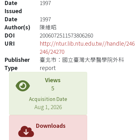
Date
1997
Issued
Date
1997
Author(s)
陳維昭
DOI
2006072511573806260
URI
http://ntur.lib.ntu.edu.tw//handle/246
246/24270
Publisher
臺北市：國立臺灣大學醫學院外科
Type
report
Views
5
Acquisition Date
Aug 1, 2026
Downloads