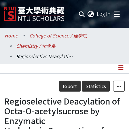
(current
Log In
Communities & Collections
Home
College of Science / 理學院
Chemistry / 化學系
Research Outputs
Regioselective Deacylation of Octa-O-acetylsucrose by Enzymatic Hydrolysis:Preparation of Hepta-O-Acetylsucrose
Fundings & Projects
Researchers
Details
Export
Statistics
Organizations
Regioselective Deacylation of
Statistics
Octa-O-acetylsucrose by
Enzymatic