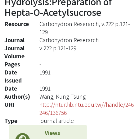
Hydrolysis:Preparation of
Hepta-O-Acetylsucrose
Resource
Carbohydron Reserarch, v.222 p.121-
129
Journal
Carbohydron Reserarch
Journal
v.222 p.121-129
Volume
Pages
-
Date
1991
Issued
Date
1991
Author(s)
Wang, Kung-Tsung
URI
http://ntur.lib.ntu.edu.tw//handle/246
246/136756
Type
journal article
Views