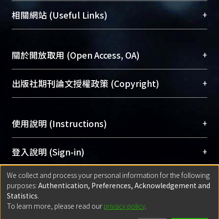
機構典藏（NTUR）與學術庫（AH）不同功能平
總館學科館員
(Main Library)
+
相關網站 (Useful Links)
台，成為臺大學術典藏NTU scholars。期能整合研
醫學圖書館學科館員
(Medical Library)
究能量、促進交流合作、保存學術產出、推廣研究
社會科學院辜振甫紀念圖書館學科館員
(Social
成果。
Sciences Library)
+
關於開放取用 (Open Access, OA)
To permanently archive and promote researcher
profiles and scholarly works, Library integrates the
開放取用是從使用者角度提升資訊取用性的社會運
+
出版社期刊論文授權政策 (Copyright)
services of “NTU Repository” with “Academic
動，應用在學術研究上是透過將研究著作公開供使
Hub” to form NTU Scholars.
用者自由取閱，以促進學術傳播及因應期刊訂購費
請確認所上傳的全文是原創的內容，若該文件包
用逐年攀升。同時可加速研究發展、提升研究影響
+
使用說明 (Instructions)
含部分內容的版權非匯入者所有，或由第三方贊
力，NTU Scholars即為本校的開放取用典藏（OA
助與合作完成，請確認該版權所有者及第三方同
Archive）平台。
（點選深入了解OA）
意提供此授權。
網站簡介
(Quickstart Guide)
+
登入說明 (Sign-in)
Please represent that the submission is your
使用手冊
(Instruction Manual)
original work, and that you have the right to
We collect and process your personal information for the following
線上預約服務
(Booking Service)
方案一：
臺灣大學計算機中心帳號登入
+
匯入著作 (Submission)
purposes:
Authentication, Preferences, Acknowledgement and
grant the rights to upload.
(With C&INC Email Account)
Statistics
.
方案二：
ORCID帳號登入
(With ORCID)
To learn more, please read our
privacy policy
.
若欲上傳已出版的全文電子檔，可使用
Open
方案一：
定期更新ORCID者，以ID匯入
(Search