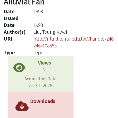
Alluvial Fan
Date
1993
Issued
Date
1993
Author(s)
Liu, Tsung-Kwei
URI
http://ntur.lib.ntu.edu.tw//handle/246
246/108553
Type
report
Views
2
Acquisition Date
Aug 1, 2026
Downloads