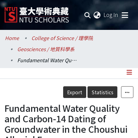
(current
Log In
Communities & Collections
Home
College of Science / 理學院
Geosciences / 地質科學系
Research Outputs
Fundamental Water Quality and Carbon-14 Dating of Groundwater in the Choushui Alluvial Fan
Fundings & Projects
Researchers
Details
Export
Statistics
Organizations
Fundamental Water Quality
Statistics
and Carbon-14 Dating of
Groundwater in the Choushui