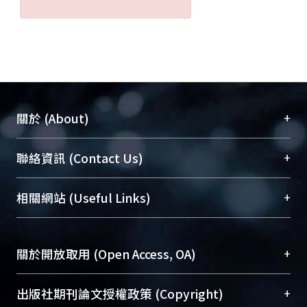
+
關於 (About)
臺大位居世界頂尖大學之列，為永久珍藏及向國際
+
聯絡資訊 (Contact Us)
展現本校豐碩的研究成果及學術能量，圖書館整合
機構典藏（NTUR）與學術庫（AH）不同功能平
總館學科館員
(Main Library)
+
相關網站 (Useful Links)
台，成為臺大學術典藏NTU scholars。期能整合研
醫學圖書館學科館員
(Medical Library)
究能量、促進交流合作、保存學術產出、推廣研究
社會科學院辜振甫紀念圖書館學科館員
(Social
成果。
Sciences Library)
+
關於開放取用 (Open Access, OA)
To permanently archive and promote researcher
profiles and scholarly works, Library integrates the
開放取用是從使用者角度提升資訊取用性的社會運
+
出版社期刊論文授權政策 (Copyright)