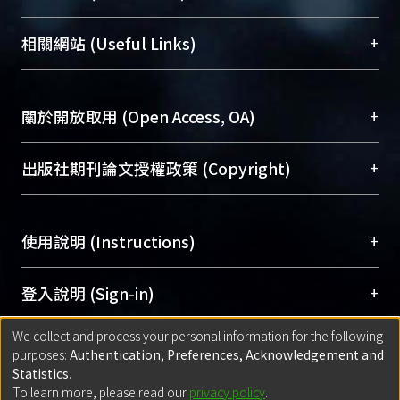
展現本校豐碩的研究成果及學術能量，圖書館整合
機構典藏（NTUR）與學術庫（AH）不同功能平
總館學科館員
(Main Library)
+
相關網站 (Useful Links)
台，成為臺大學術典藏NTU scholars。期能整合研
醫學圖書館學科館員
(Medical Library)
究能量、促進交流合作、保存學術產出、推廣研究
社會科學院辜振甫紀念圖書館學科館員
(Social
成果。
Sciences Library)
+
關於開放取用 (Open Access, OA)
To permanently archive and promote researcher
profiles and scholarly works, Library integrates the
開放取用是從使用者角度提升資訊取用性的社會運
+
出版社期刊論文授權政策 (Copyright)
services of “NTU Repository” with “Academic
動，應用在學術研究上是透過將研究著作公開供使
Hub” to form NTU Scholars.
用者自由取閱，以促進學術傳播及因應期刊訂購費
請確認所上傳的全文是原創的內容，若該文件包
用逐年攀升。同時可加速研究發展、提升研究影響
+
使用說明 (Instructions)
含部分內容的版權非匯入者所有，或由第三方贊
力，NTU Scholars即為本校的開放取用典藏（OA
助與合作完成，請確認該版權所有者及第三方同
Archive）平台。
（點選深入了解OA）
意提供此授權。
網站簡介
(Quickstart Guide)
+
登入說明 (Sign-in)
Please represent that the submission is your
使用手冊
(Instruction Manual)
original work, and that you have the right to
We collect and process your personal information for the following
線上預約服務
(Booking Service)
方案一：
臺灣大學計算機中心帳號登入
+
匯入著作 (Submission)
purposes:
Authentication, Preferences, Acknowledgement and
grant the rights to upload.
(With C&INC Email Account)
Statistics
.
方案二：
ORCID帳號登入
(With ORCID)
To learn more, please read our
privacy policy
.
若欲上傳已出版的全文電子檔，可使用
Open
方案一：
定期更新ORCID者，以ID匯入
(Search