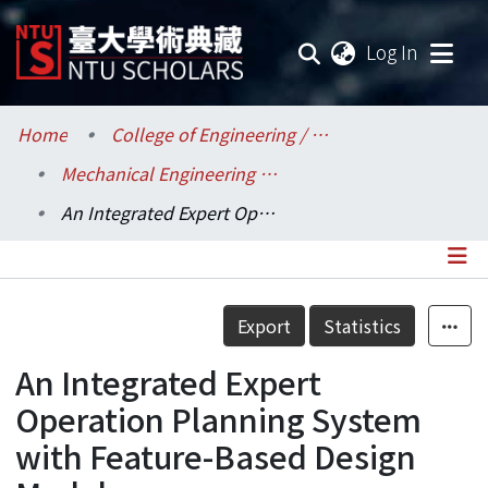
(current
Log In
Communities & Collections
Home
College of Engineering / 工學院
Mechanical Engineering / 機械工程學系
Research Outputs
An Integrated Expert Operation Planning System with Feature-Based Design Model
Fundings & Projects
Researchers
Details
Export
Statistics
Organizations
An Integrated Expert
Statistics
Operation Planning System
with Feature-Based Design