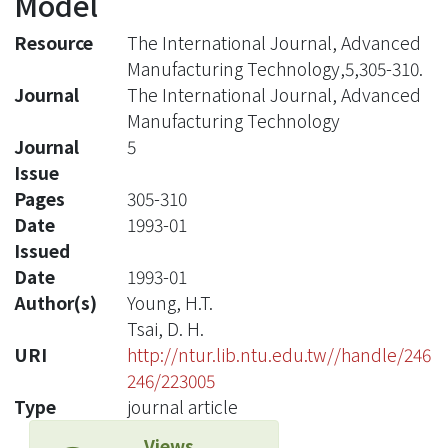
Model
Resource
The International Journal, Advanced
Manufacturing Technology,5,305-310.
Journal
The International Journal, Advanced
Manufacturing Technology
Journal
5
Issue
Pages
305-310
Date
1993-01
Issued
Date
1993-01
Author(s)
Young, H.T.
Tsai, D. H.
URI
http://ntur.lib.ntu.edu.tw//handle/246
246/223005
Type
journal article
Views