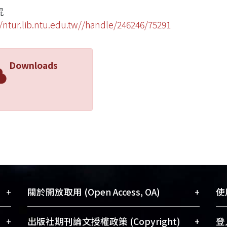
焜
//ntur.lib.ntu.edu.tw//handle/246246/75291
Downloads
+
+
關於開放取用 (Open Access, OA)
使用
藏
開放取用是從使用者角度提升資訊取用性
+
+
出版社期刊論文授權政策 (Copyright)
登入