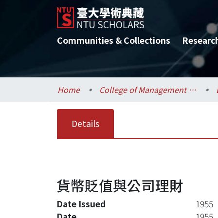
Communities & Collections
Researc
Home
College of Management / 管理學院
Details
貨幣貶值與公司理財
Date Issued
1955
Date
1955