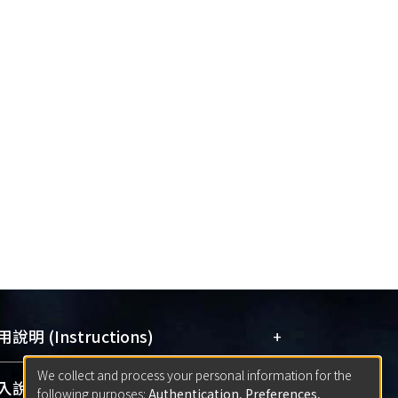
+
說明 (Instructions)
We collect and process your personal information for the
網站簡介
(Quickstart Guide)
+
說明 (Sign-in)
following purposes:
Authentication, Preferences,