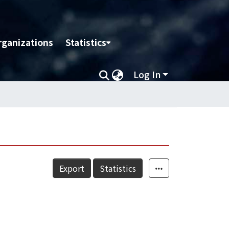
rganizations
Statistics
Log In
Export
Statistics