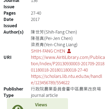
Journal
136
Issue
Pages
27-40
Date
2017
Issued
Author(s)
陳世芳(Shih-Fang Chen)
陳蓓真(Pei-Jen Chen)
梁燕青(Yen-Ching Liang)
SHIH-FANG CHEN
URI
https://www.AiritiLibrary.com/Publica
tion/Index/P20130930003-201709-2018
01180018-201801180018-27-40
https://scholars.lib.ntu.edu.tw/handl
e/123456789/554622
Publisher
行政院農業委員會臺中區農業改良場
Type
journal article
Views