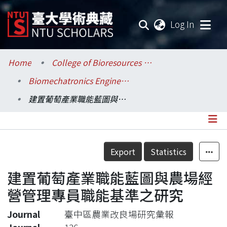
(current
Log In
Communities & Collections
Home
College of Bioresources and Agriculture / 生物資源暨農學院
Biomechatronics Engineering / 生物機電工程學系
Research Outputs
建置葡萄產業職能藍圖與農場經營管理專員職能基準之研究
Fundings & Projects
Researchers
Details
Export
Statistics
Organizations
建置葡萄產業職能藍圖與農場經
Statistics
營管理專員職能基準之研究
Journal
臺中區農業改良場研究彙報