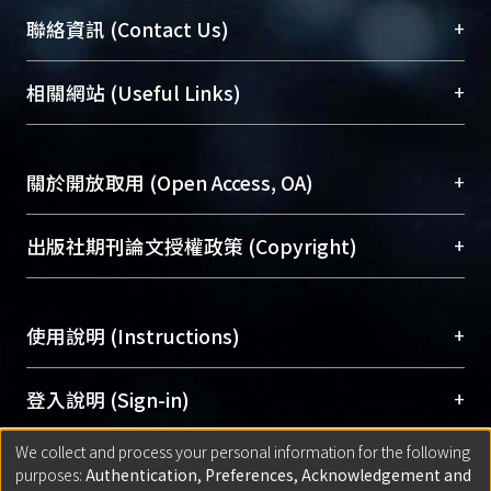
臺大位居世界頂尖大學之列，為永久珍藏及向國際
+
聯絡資訊 (Contact Us)
展現本校豐碩的研究成果及學術能量，圖書館整合
機構典藏（NTUR）與學術庫（AH）不同功能平
總館學科館員
(Main Library)
+
相關網站 (Useful Links)
台，成為臺大學術典藏NTU scholars。期能整合研
醫學圖書館學科館員
(Medical Library)
究能量、促進交流合作、保存學術產出、推廣研究
社會科學院辜振甫紀念圖書館學科館員
(Social
成果。
Sciences Library)
+
關於開放取用 (Open Access, OA)
To permanently archive and promote researcher
profiles and scholarly works, Library integrates the
開放取用是從使用者角度提升資訊取用性的社會運
+
出版社期刊論文授權政策 (Copyright)
services of “NTU Repository” with “Academic
動，應用在學術研究上是透過將研究著作公開供使
Hub” to form NTU Scholars.
用者自由取閱，以促進學術傳播及因應期刊訂購費
請確認所上傳的全文是原創的內容，若該文件包
用逐年攀升。同時可加速研究發展、提升研究影響
+
使用說明 (Instructions)
含部分內容的版權非匯入者所有，或由第三方贊
力，NTU Scholars即為本校的開放取用典藏（OA
助與合作完成，請確認該版權所有者及第三方同
Archive）平台。
（點選深入了解OA）
意提供此授權。
網站簡介
(Quickstart Guide)
+
登入說明 (Sign-in)
Please represent that the submission is your
使用手冊
(Instruction Manual)
original work, and that you have the right to
We collect and process your personal information for the following
線上預約服務
(Booking Service)
方案一：
臺灣大學計算機中心帳號登入
+
匯入著作 (Submission)
purposes:
Authentication, Preferences, Acknowledgement and
grant the rights to upload.
(With C&INC Email Account)