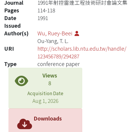
Journal
1991年射控雷達工程技術研討會論文集
Pages
114-118
Date
1991
Issued
Author(s)
Wu, Ruey-Beei
Ou-Yang, T. L.
URI
http://scholars.lib.ntu.edu.tw/handle/
123456789/294287
Type
conference paper
Views
8
Acquisition Date
Aug 1, 2026
Downloads