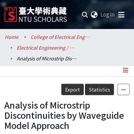
(current
Log In
Communities & Collections
Home
College of Electrical Engineering and Computer Science / 電機資訊學院
Electrical Engineering / 電機工程學系
Research Outputs
Analysis of Microstrip Discontinuities by Waveguide Model Approach
Fundings & Projects
Researchers
Details
Export
Statistics
Organizations
Analysis of Microstrip
Statistics
Discontinuities by Waveguide
Model Approach