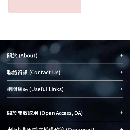
+
關於 (About)
臺大位居世界頂尖大學之列，為永久珍藏及向國際
+
聯絡資訊 (Contact Us)
展現本校豐碩的研究成果及學術能量，圖書館整合
機構典藏（NTUR）與學術庫（AH）不同功能平
總館學科館員
(Main Library)
+
相關網站 (Useful Links)
台，成為臺大學術典藏NTU scholars。期能整合研
醫學圖書館學科館員
(Medical Library)
究能量、促進交流合作、保存學術產出、推廣研究
社會科學院辜振甫紀念圖書館學科館員
(Social
成果。
Sciences Library)
+
關於開放取用 (Open Access, OA)
To permanently archive and promote researcher
profiles and scholarly works, Library integrates the
開放取用是從使用者角度提升資訊取用性的社會運
+
出版社期刊論文授權政策 (Copyright)