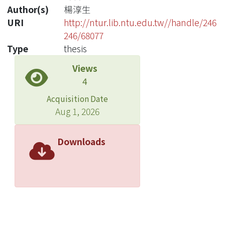
Author(s)
楊淳生
URI
http://ntur.lib.ntu.edu.tw//handle/246
246/68077
Type
thesis
Views
4
Acquisition Date
Aug 1, 2026
Downloads