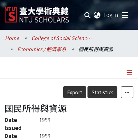
(current
Log In
Communities & Collections
Home
College of Social Sciences / 社會科學院
Economics / 經濟學系
國民所得與資源
Research Outputs
Fundings & Projects
Researchers
Details
Export
Statistics
Organizations
國民所得與資源
Statistics
Date
1958
Issued
Date
1958