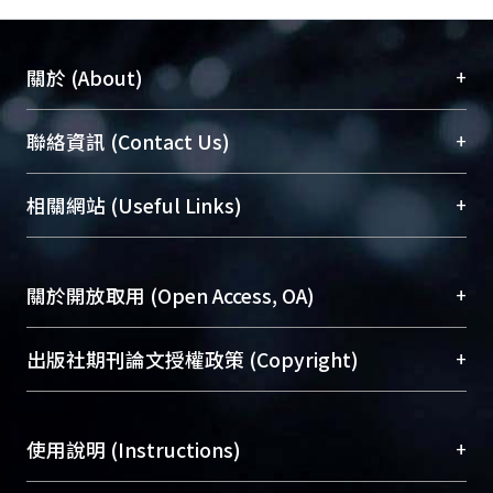
+
關於 (About)
臺大位居世界頂尖大學之列，為永久珍藏及向國際
+
聯絡資訊 (Contact Us)
展現本校豐碩的研究成果及學術能量，圖書館整合
機構典藏（NTUR）與學術庫（AH）不同功能平
總館學科館員
(Main Library)
+
相關網站 (Useful Links)
台，成為臺大學術典藏NTU scholars。期能整合研
醫學圖書館學科館員
(Medical Library)
究能量、促進交流合作、保存學術產出、推廣研究
社會科學院辜振甫紀念圖書館學科館員
(Social
成果。
Sciences Library)
+
關於開放取用 (Open Access, OA)
To permanently archive and promote researcher
profiles and scholarly works, Library integrates the
開放取用是從使用者角度提升資訊取用性的社會運
+
出版社期刊論文授權政策 (Copyright)
services of “NTU Repository” with “Academic
動，應用在學術研究上是透過將研究著作公開供使
Hub” to form NTU Scholars.
用者自由取閱，以促進學術傳播及因應期刊訂購費
請確認所上傳的全文是原創的內容，若該文件包
用逐年攀升。同時可加速研究發展、提升研究影響
+
使用說明 (Instructions)
含部分內容的版權非匯入者所有，或由第三方贊
力，NTU Scholars即為本校的開放取用典藏（OA
助與合作完成，請確認該版權所有者及第三方同