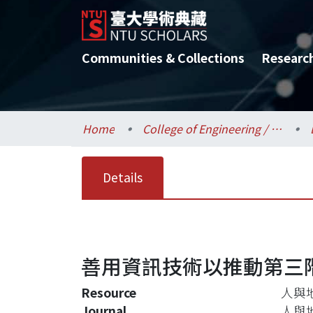
Communities & Collections
Researc
Home
College of Engineering / 工學院
Details
善用資訊技術以推動第三
Resource
人與
Journal
人與