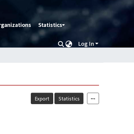
rganizations
Statistics
Log In
Export
Statistics