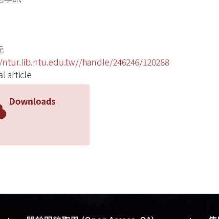
元
//ntur.lib.ntu.edu.tw//handle/246246/120288
l article
Downloads