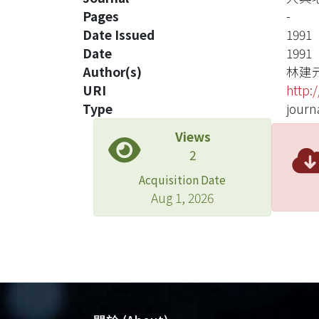
Pages
-
Date Issued
1991
Date
1991
Author(s)
林建
URI
http:
Type
journa
Views
2
Acquisition Date
Aug 1, 2026