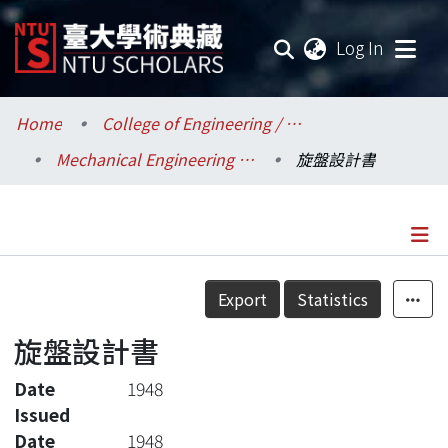
(current
Log In
Communities & Collections
Home
College of Engineering / 工學院
Mechanical Engineering / 機械工程學系
旋盤設計書
Research Outputs
Fundings & Projects
Researchers
Details
Export
Statistics
Organizations
旋盤設計書
Statistics
Date
1948
Issued
Date
1948