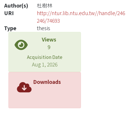
Author(s)
杜樹林
URI
http://ntur.lib.ntu.edu.tw//handle/246
246/74693
Type
thesis
Views
9
Acquisition Date
Aug 1, 2026
Downloads