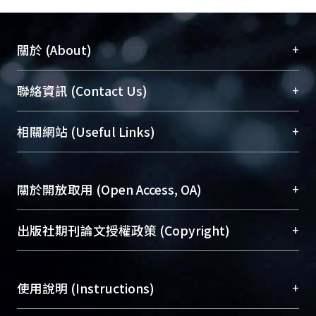
+
關於 (About)
臺大位居世界頂尖大學之列，為永久珍藏及向國際
+
聯絡資訊 (Contact Us)
展現本校豐碩的研究成果及學術能量，圖書館整合
機構典藏（NTUR）與學術庫（AH）不同功能平
總館學科館員
(Main Library)
+
相關網站 (Useful Links)
台，成為臺大學術典藏NTU scholars。期能整合研
醫學圖書館學科館員
(Medical Library)
究能量、促進交流合作、保存學術產出、推廣研究
社會科學院辜振甫紀念圖書館學科館員
(Social
成果。
Sciences Library)
+
關於開放取用 (Open Access, OA)
To permanently archive and promote researcher
profiles and scholarly works, Library integrates the
開放取用是從使用者角度提升資訊取用性的社會運
+
出版社期刊論文授權政策 (Copyright)
services of “NTU Repository” with “Academic
動，應用在學術研究上是透過將研究著作公開供使
Hub” to form NTU Scholars.
用者自由取閱，以促進學術傳播及因應期刊訂購費
請確認所上傳的全文是原創的內容，若該文件包
用逐年攀升。同時可加速研究發展、提升研究影響
+
使用說明 (Instructions)
含部分內容的版權非匯入者所有，或由第三方贊
力，NTU Scholars即為本校的開放取用典藏（OA
助與合作完成，請確認該版權所有者及第三方同