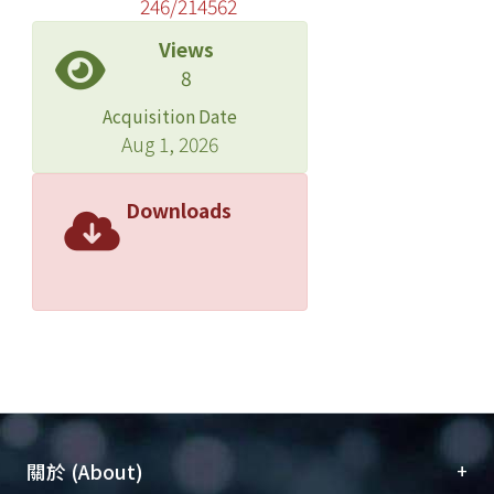
246/214562
Views
8
Acquisition Date
Aug 1, 2026
Downloads
+
關於 (About)