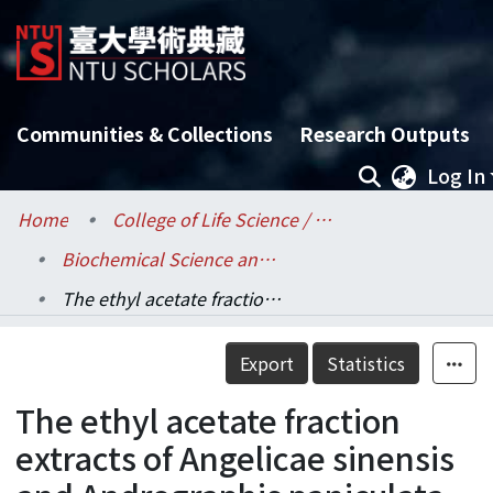
Communities & Collections
Research Outputs
Log In
Home
College of Life Science / 生命科學院
Biochemical Science and Technology / 生化科技學系
The ethyl acetate fraction extracts of Angelicae sinensis and Andrographis paniculata protects lipopolysaccharide-induced endotoxin shock in mice
Details
Export
Statistics
The ethyl acetate fraction
extracts of Angelicae sinensis