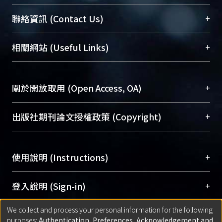
臺大位居世界頂尖大學之列，為永久珍藏及向國際
+
聯絡資訊 (Contact Us)
展現本校豐碩的研究成果及學術能量，圖書館整合
機構典藏（NTUR）與學術庫（AH）不同功能平
總館學科館員
(Main Library)
+
相關網站 (Useful Links)
台，成為臺大學術典藏NTU scholars。期能整合研
醫學圖書館學科館員
(Medical Library)
究能量、促進交流合作、保存學術產出、推廣研究
社會科學院辜振甫紀念圖書館學科館員
(Social
成果。
Sciences Library)
+
關於開放取用 (Open Access, OA)
To permanently archive and promote researcher
profiles and scholarly works, Library integrates the
開放取用是從使用者角度提升資訊取用性的社會運
+
出版社期刊論文授權政策 (Copyright)
services of “NTU Repository” with “Academic
動，應用在學術研究上是透過將研究著作公開供使
Hub” to form NTU Scholars.
用者自由取閱，以促進學術傳播及因應期刊訂購費
請確認所上傳的全文是原創的內容，若該文件包
用逐年攀升。同時可加速研究發展、提升研究影響
+
使用說明 (Instructions)
含部分內容的版權非匯入者所有，或由第三方贊
力，NTU Scholars即為本校的開放取用典藏（OA
助與合作完成，請確認該版權所有者及第三方同
Archive）平台。
（點選深入了解OA）
意提供此授權。
網站簡介
(Quickstart Guide)
+
登入說明 (Sign-in)
Please represent that the submission is your
使用手冊
(Instruction Manual)
original work, and that you have the right to
We collect and process your personal information for the following
線上預約服務
(Booking Service)
方案一：
臺灣大學計算機中心帳號登入
+
匯入著作 (Submission)
purposes:
Authentication, Preferences, Acknowledgement and