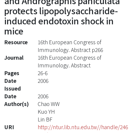
and Andrographis paniculata
protects lipopolysaccharide-
induced endotoxin shock in
mice
Resource
16th European Congress of
Immunology. Abstract p266
Journal
16th European Congress of
Immunology. Abstract
Pages
26-6
Date
2006
Issued
Date
2006
Author(s)
Chao WW
Kuo YH
Lin BF
URI
http://ntur.lib.ntu.edu.tw//handle/246