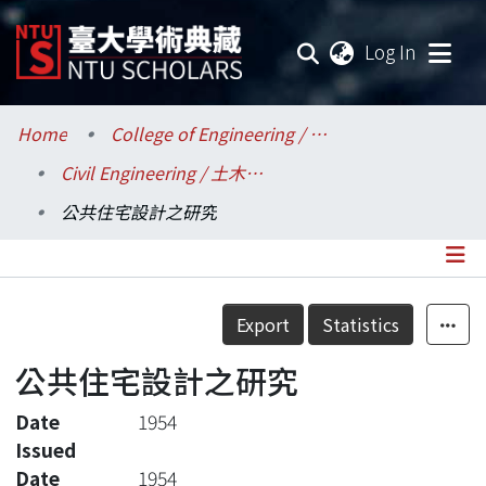
(current
Log In
Communities & Collections
Home
College of Engineering / 工學院
Civil Engineering / 土木工程學系
Research Outputs
公共住宅設計之研究
Fundings & Projects
Researchers
Details
Export
Statistics
Organizations
公共住宅設計之研究
Statistics
Date
1954
Issued
Date
1954