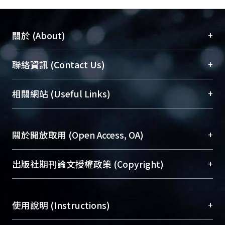
+
關於 (About)
臺大位居世界頂尖大學之列，為永久珍藏及向國際
+
聯絡資訊 (Contact Us)
展現本校豐碩的研究成果及學術能量，圖書館整合
機構典藏（NTUR）與學術庫（AH）不同功能平
總館學科館員
(Main Library)
+
相關網站 (Useful Links)
台，成為臺大學術典藏NTU scholars。期能整合研
醫學圖書館學科館員
(Medical Library)
究能量、促進交流合作、保存學術產出、推廣研究
社會科學院辜振甫紀念圖書館學科館員
(Social
成果。
Sciences Library)
+
關於開放取用 (Open Access, OA)
To permanently archive and promote researcher
profiles and scholarly works, Library integrates the
開放取用是從使用者角度提升資訊取用性的社會運
+
出版社期刊論文授權政策 (Copyright)
services of “NTU Repository” with “Academic
動，應用在學術研究上是透過將研究著作公開供使
Hub” to form NTU Scholars.
用者自由取閱，以促進學術傳播及因應期刊訂購費
請確認所上傳的全文是原創的內容，若該文件包
用逐年攀升。同時可加速研究發展、提升研究影響
+
使用說明 (Instructions)
含部分內容的版權非匯入者所有，或由第三方贊
力，NTU Scholars即為本校的開放取用典藏（OA
助與合作完成，請確認該版權所有者及第三方同