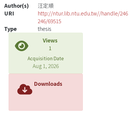
Author(s)
汪定順
URI
http://ntur.lib.ntu.edu.tw//handle/246
246/69515
Type
thesis
Views
1
Acquisition Date
Aug 1, 2026
Downloads