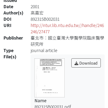
Issued
Date
2001
Author(s)
高嘉宏
DOI
892315B002031
URI
http://ntur.lib.ntu.edu.tw//handle/246
246/27477
Publisher
臺北市：國立臺灣大學醫學院臨床醫學
研究所
Type
journal article
File(s)
Download
Name
892315B002031.pdf