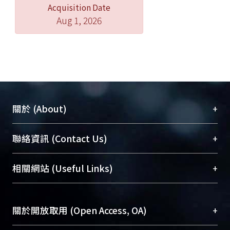
Acquisition Date
Aug 1, 2026
+
關於 (About)
臺大位居世界頂尖大學之列，為永久珍藏及向國際
+
聯絡資訊 (Contact Us)
展現本校豐碩的研究成果及學術能量，圖書館整合
機構典藏（NTUR）與學術庫（AH）不同功能平
總館學科館員
(Main Library)
+
相關網站 (Useful Links)
台，成為臺大學術典藏NTU scholars。期能整合研
醫學圖書館學科館員
(Medical Library)
究能量、促進交流合作、保存學術產出、推廣研究
社會科學院辜振甫紀念圖書館學科館員
(Social
成果。
Sciences Library)
+
關於開放取用 (Open Access, OA)
To permanently archive and promote researcher