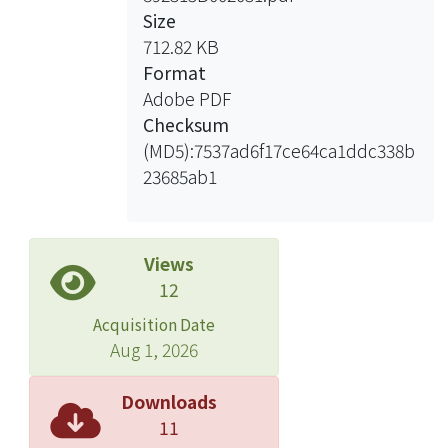
Size
712.82 KB
Format
Adobe PDF
Checksum
(MD5):7537ad6f17ce64ca1ddc338b
23685ab1
Views
12
Acquisition Date
Aug 1, 2026
Downloads
11