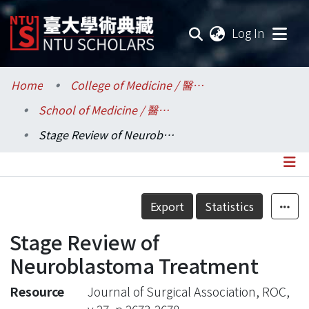
(current
Log In
Communities & Collections
Home
College of Medicine / 醫學院
School of Medicine / 醫學系
Research Outputs
Stage Review of Neuroblastoma Treatment
Fundings & Projects
Researchers
Details
Export
Statistics
Organizations
Stage Review of
Statistics
Neuroblastoma Treatment
Resource
Journal of Surgical Association, ROC,