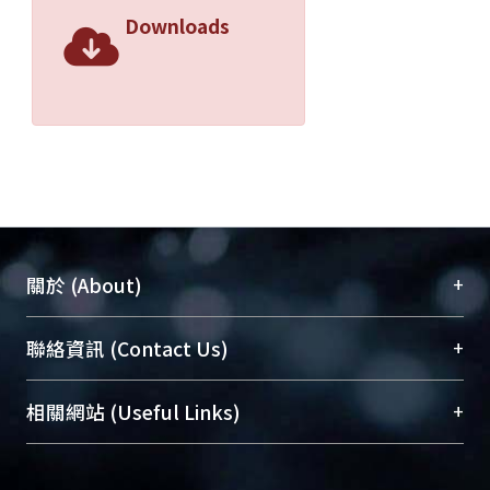
Downloads
+
關於 (About)
臺大位居世界頂尖大學之列，為永久珍藏及向國際
+
聯絡資訊 (Contact Us)
展現本校豐碩的研究成果及學術能量，圖書館整合
機構典藏（NTUR）與學術庫（AH）不同功能平
總館學科館員
(Main Library)
+
相關網站 (Useful Links)
台，成為臺大學術典藏NTU scholars。期能整合研
醫學圖書館學科館員
(Medical Library)
究能量、促進交流合作、保存學術產出、推廣研究
社會科學院辜振甫紀念圖書館學科館員
(Social
成果。