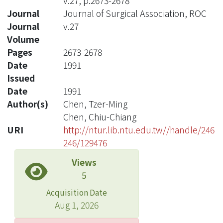
v.27, p.2673-2678
Journal
Journal of Surgical Association, ROC
Journal
v.27
Volume
Pages
2673-2678
Date
1991
Issued
Date
1991
Author(s)
Chen, Tzer-Ming
Chen, Chiu-Chiang
URI
http://ntur.lib.ntu.edu.tw//handle/246
246/129476
Views
5
Acquisition Date
Aug 1, 2026