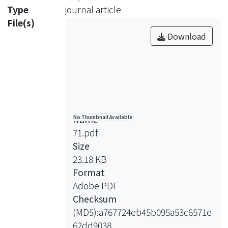
Type
journal article
File(s)
Download
Name
No Thumbnail Available
71.pdf
Size
23.18 KB
Format
Adobe PDF
Checksum
(MD5):a767724eb45b095a53c6571e
62dd9038