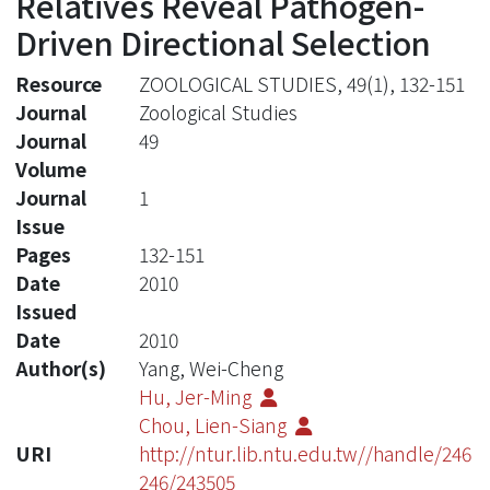
Relatives Reveal Pathogen-
Driven Directional Selection
Resource
ZOOLOGICAL STUDIES, 49(1), 132-151
Journal
Zoological Studies
Journal
49
Volume
Journal
1
Issue
Pages
132-151
Date
2010
Issued
Date
2010
Author(s)
Yang, Wei-Cheng
Hu, Jer-Ming
Chou, Lien-Siang
URI
http://ntur.lib.ntu.edu.tw//handle/246
246/243505