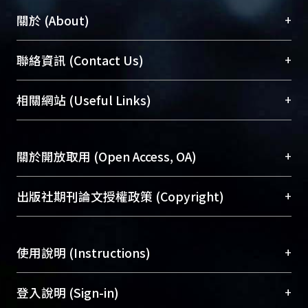
+
關於 (About)
臺大位居世界頂尖大學之列，為永久珍藏及向國際
+
聯絡資訊 (Contact Us)
展現本校豐碩的研究成果及學術能量，圖書館整合
機構典藏（NTUR）與學術庫（AH）不同功能平
總館學科館員
(Main Library)
+
相關網站 (Useful Links)
台，成為臺大學術典藏NTU scholars。期能整合研
醫學圖書館學科館員
(Medical Library)
究能量、促進交流合作、保存學術產出、推廣研究
社會科學院辜振甫紀念圖書館學科館員
(Social
成果。
Sciences Library)
+
關於開放取用 (Open Access, OA)
To permanently archive and promote researcher
profiles and scholarly works, Library integrates the
開放取用是從使用者角度提升資訊取用性的社會運
+
出版社期刊論文授權政策 (Copyright)
services of “NTU Repository” with “Academic
動，應用在學術研究上是透過將研究著作公開供使
Hub” to form NTU Scholars.
用者自由取閱，以促進學術傳播及因應期刊訂購費
請確認所上傳的全文是原創的內容，若該文件包
用逐年攀升。同時可加速研究發展、提升研究影響
+
使用說明 (Instructions)
含部分內容的版權非匯入者所有，或由第三方贊
力，NTU Scholars即為本校的開放取用典藏（OA
助與合作完成，請確認該版權所有者及第三方同
Archive）平台。
（點選深入了解OA）
意提供此授權。
網站簡介
(Quickstart Guide)
+
登入說明 (Sign-in)
Please represent that the submission is your