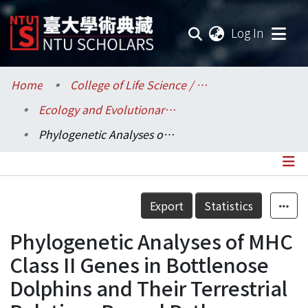
(current
Log In
Communities & Collections
Home
College of Life Science / 生命科學院
Ecology and Evolutionary Biology / 生態學與演化生物學研究所
Research Outputs
Phylogenetic Analyses of MHC Class II Genes in Bottlenose Dolphins and Their Terrestrial Relatives Reveal Pathogen-Driven Directional Selection
Fundings & Projects
Researchers
Details
Export
Statistics
Organizations
Phylogenetic Analyses of MHC
Statistics
Class II Genes in Bottlenose
Dolphins and Their Terrestrial