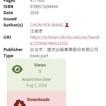
Pages
477-500
ISBN
9789573284444
Date
2019
Issued
Author(s)
CHUN-YEN WANG
汪俊彥
URI
https://scholars.lib.ntu.edu.tw/handl
e/123456789/637252
Publisher
台北市：遠流出版事業股份有限公司
Type
book part
Views
5
Acquisition Date
Aug 1, 2026
Downloads