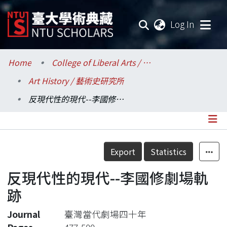
(current
Log In
Communities & Collections
Home
College of Liberal Arts / 文學院
Art History / 藝術史研究所
Research Outputs
反現代性的現代--李國修劇場軌跡
Fundings & Projects
Researchers
Details
Export
Statistics
Organizations
反現代性的現代--李國修劇場軌
Statistics
跡
Journal
臺灣當代劇場四十年