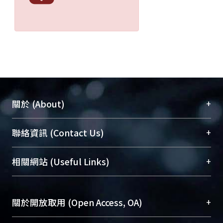
+
關於 (About)
臺大位居世界頂尖大學之列，為永久珍藏及向國際
+
聯絡資訊 (Contact Us)
展現本校豐碩的研究成果及學術能量，圖書館整合
機構典藏（NTUR）與學術庫（AH）不同功能平
總館學科館員
(Main Library)
+
相關網站 (Useful Links)
台，成為臺大學術典藏NTU scholars。期能整合研
醫學圖書館學科館員
(Medical Library)
究能量、促進交流合作、保存學術產出、推廣研究
社會科學院辜振甫紀念圖書館學科館員
(Social
成果。
Sciences Library)
+
關於開放取用 (Open Access, OA)
To permanently archive and promote researcher