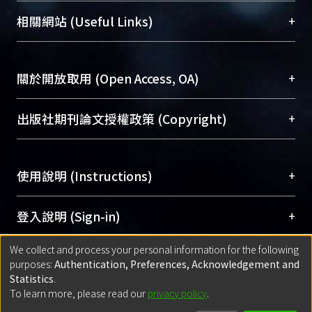
機構典藏（NTUR）與學術庫（AH）不同功能平
總館學科館員
(Main Library)
+
相關網站 (Useful Links)
台，成為臺大學術典藏NTU scholars。期能整合研
醫學圖書館學科館員
(Medical Library)
究能量、促進交流合作、保存學術產出、推廣研究
社會科學院辜振甫紀念圖書館學科館員
(Social
成果。
Sciences Library)
+
關於開放取用 (Open Access, OA)
To permanently archive and promote researcher
profiles and scholarly works, Library integrates the
開放取用是從使用者角度提升資訊取用性的社會運
+
出版社期刊論文授權政策 (Copyright)
services of “NTU Repository” with “Academic
動，應用在學術研究上是透過將研究著作公開供使
Hub” to form NTU Scholars.
用者自由取閱，以促進學術傳播及因應期刊訂購費
請確認所上傳的全文是原創的內容，若該文件包
用逐年攀升。同時可加速研究發展、提升研究影響
+
使用說明 (Instructions)
含部分內容的版權非匯入者所有，或由第三方贊
力，NTU Scholars即為本校的開放取用典藏（OA
助與合作完成，請確認該版權所有者及第三方同
Archive）平台。
（點選深入了解OA）
意提供此授權。
網站簡介
(Quickstart Guide)
+
登入說明 (Sign-in)
Please represent that the submission is your
使用手冊
(Instruction Manual)
original work, and that you have the right to
We collect and process your personal information for the following
線上預約服務
(Booking Service)
方案一：
臺灣大學計算機中心帳號登入
+
匯入著作 (Submission)
purposes:
Authentication, Preferences, Acknowledgement and
grant the rights to upload.
(With C&INC Email Account)
Statistics
.
方案二：
ORCID帳號登入
(With ORCID)
To learn more, please read our
privacy policy
.
若欲上傳已出版的全文電子檔，可使用
Open
方案一：
定期更新ORCID者，以ID匯入
(Search