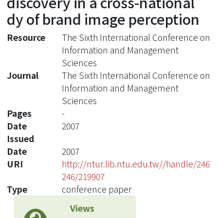
discovery in a cross-national
dy of brand image perception
Resource
The Sixth International Conference on
Information and Management
Sciences
Journal
The Sixth International Conference on
Information and Management
Sciences
Pages
-
Date
2007
Issued
Date
2007
URI
http://ntur.lib.ntu.edu.tw//handle/246
246/219907
Type
conference paper
Views