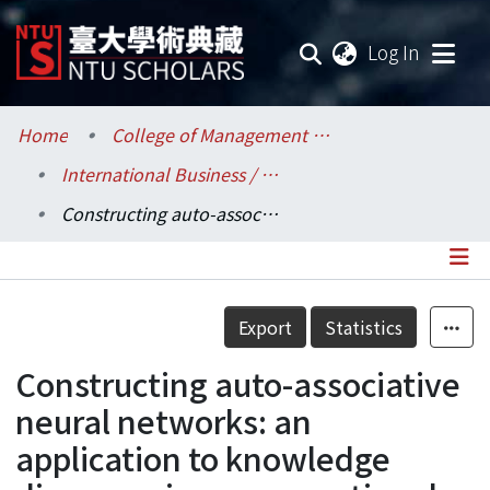
(current
Log In
Communities & Collections
Home
College of Management / 管理學院
International Business / 國際企業學系
Research Outputs
Constructing auto-associative neural networks: an application to knowledge discovery in a cross-national dy of brand image perception
Fundings & Projects
Researchers
Details
Export
Statistics
Organizations
Constructing auto-associative
Statistics
neural networks: an
application to knowledge