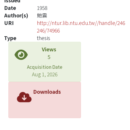
Issued
Date
1958
Author(s)
鮑震
URI
http://ntur.lib.ntu.edu.tw//handle/246
246/74966
Type
thesis
Views
5
Acquisition Date
Aug 1, 2026
Downloads