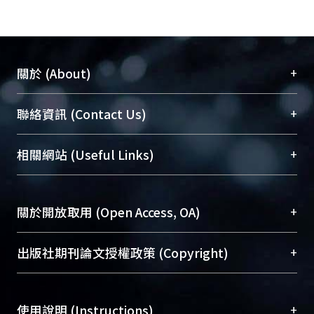
+
關於 (About)
臺大位居世界頂尖大學之列，為永久珍藏及向國際
+
聯絡資訊 (Contact Us)
展現本校豐碩的研究成果及學術能量，圖書館整合
機構典藏（NTUR）與學術庫（AH）不同功能平
總館學科館員
(Main Library)
+
相關網站 (Useful Links)
台，成為臺大學術典藏NTU scholars。期能整合研
醫學圖書館學科館員
(Medical Library)
究能量、促進交流合作、保存學術產出、推廣研究
社會科學院辜振甫紀念圖書館學科館員
(Social
成果。
Sciences Library)
+
關於開放取用 (Open Access, OA)
To permanently archive and promote researcher
profiles and scholarly works, Library integrates the
開放取用是從使用者角度提升資訊取用性的社會運
+
出版社期刊論文授權政策 (Copyright)
services of “NTU Repository” with “Academic
動，應用在學術研究上是透過將研究著作公開供使
Hub” to form NTU Scholars.
用者自由取閱，以促進學術傳播及因應期刊訂購費
請確認所上傳的全文是原創的內容，若該文件包
用逐年攀升。同時可加速研究發展、提升研究影響
+
使用說明 (Instructions)
含部分內容的版權非匯入者所有，或由第三方贊