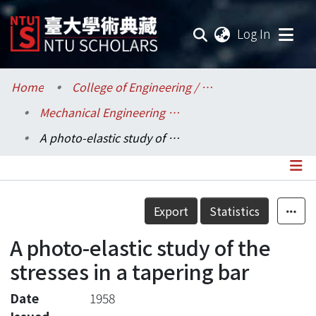
(current
Log In
Communities & Collections
Home
College of Engineering / 工學院
Mechanical Engineering / 機械工程學系
Research Outputs
A photo-elastic study of the stresses in a tapering bar
Fundings & Projects
Researchers
Details
Export
Statistics
Organizations
A photo-elastic study of the
Statistics
stresses in a tapering bar
Date
1958