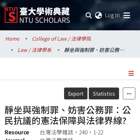
(current
Log In
Communities & Collections
Home
College of Law / 法律學院
Law / 法律學系
靜坐與強制罪、妨害公務罪：公民抗議的憲法保障與法律界線?
Research Outputs
Fundings & Projects
Researchers
Details
Export
Statistics
Organizations
靜坐與強制罪、妨害公務罪：公
Statistics
民抗議的憲法保障與法律界線?
Resource
台灣法學雜誌，240，1-22