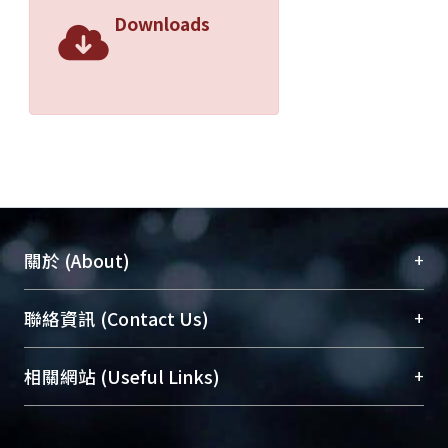
Downloads
+
關於 (About)
臺大位居世界頂尖大學之列，為永久珍藏及向國際
+
聯絡資訊 (Contact Us)
展現本校豐碩的研究成果及學術能量，圖書館整合
機構典藏（NTUR）與學術庫（AH）不同功能平
總館學科館員
(Main Library)
+
相關網站 (Useful Links)
台，成為臺大學術典藏NTU scholars。期能整合研
醫學圖書館學科館員
(Medical Library)
究能量、促進交流合作、保存學術產出、推廣研究
社會科學院辜振甫紀念圖書館學科館員
(Social
成果。