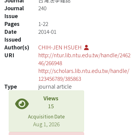
Journal
台灣法學雜誌
Journal
240
Issue
Pages
1-22
Date
2014-01
Issued
Author(s)
CHIH-JEN HSUEH
URI
http://ntur.lib.ntu.edu.tw/handle/2462
46/266948
http://scholars.lib.ntu.edu.tw/handle/
123456789/385863
Type
journal article
Views
15
Acquisition Date
Aug 1, 2026