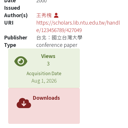
Date
2000
Issued
Author(s)
王秀槐
URI
https://scholars.lib.ntu.edu.tw/handl
e/123456789/427049
Publisher
台北：國立台灣大學
Type
conference paper
Views
3
Acquisition Date
Aug 1, 2026
Downloads