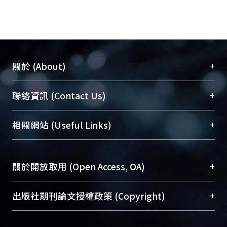
+
關於 (About)
臺大位居世界頂尖大學之列，為永久珍藏及向國際
+
聯絡資訊 (Contact Us)
展現本校豐碩的研究成果及學術能量，圖書館整合
機構典藏（NTUR）與學術庫（AH）不同功能平
總館學科館員
(Main Library)
+
相關網站 (Useful Links)
台，成為臺大學術典藏NTU scholars。期能整合研
醫學圖書館學科館員
(Medical Library)
究能量、促進交流合作、保存學術產出、推廣研究
社會科學院辜振甫紀念圖書館學科館員
(Social
成果。
Sciences Library)
+
關於開放取用 (Open Access, OA)
To permanently archive and promote researcher
profiles and scholarly works, Library integrates the
開放取用是從使用者角度提升資訊取用性的社會運
+
出版社期刊論文授權政策 (Copyright)
services of “NTU Repository” with “Academic
動，應用在學術研究上是透過將研究著作公開供使
Hub” to form NTU Scholars.
用者自由取閱，以促進學術傳播及因應期刊訂購費
請確認所上傳的全文是原創的內容，若該文件包