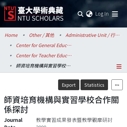
(current
Log In
Communities & Collections
Home
Other / 其他
Administrative Unit / 行政單位
Center for General Education / 共同教育中心
Research Outputs
Center for Teacher Education / 師資培育中心
Fundings & Projects
師資培育機構與實習學校合作關係探討
Researchers
Details
Export
Statistics
Organizations
師資培育機構與實習學校合作關
Statistics
係探討
Journal
教學實習成果發表暨教學觀摩研討