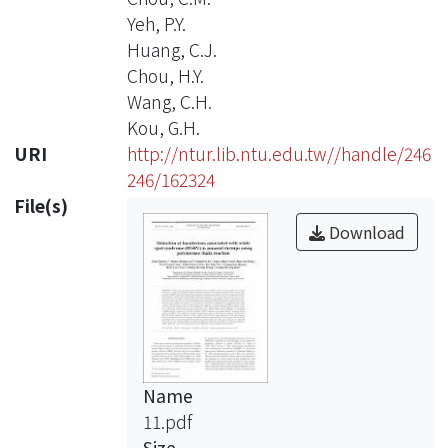
Yeh, P.Y.
Huang, C.J.
Chou, H.Y.
Wang, C.H.
Kou, G.H.
URI
http://ntur.lib.ntu.edu.tw//handle/246
246/162324
File(s)
Download
Name
11.pdf
Size