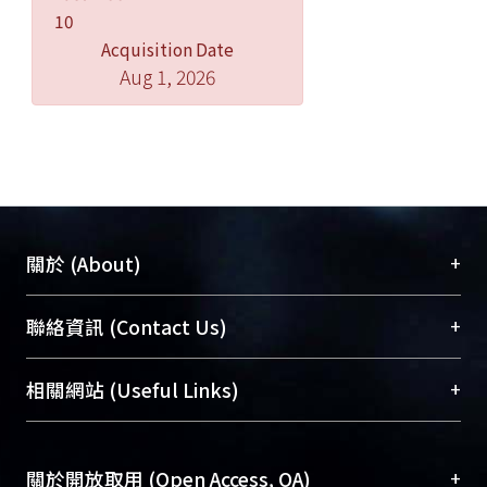
10
Acquisition Date
Aug 1, 2026
+
關於 (About)
臺大位居世界頂尖大學之列，為永久珍藏及向國際
+
聯絡資訊 (Contact Us)
展現本校豐碩的研究成果及學術能量，圖書館整合
機構典藏（NTUR）與學術庫（AH）不同功能平
總館學科館員
(Main Library)
+
相關網站 (Useful Links)
台，成為臺大學術典藏NTU scholars。期能整合研
醫學圖書館學科館員
(Medical Library)
究能量、促進交流合作、保存學術產出、推廣研究
社會科學院辜振甫紀念圖書館學科館員
(Social
成果。
Sciences Library)
+
關於開放取用 (Open Access, OA)