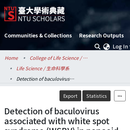
Communities & Collections
Research Outputs
Log In
Home
College of Life Science / 生命科學院
Life Science / 生命科學系
Detection of baculovirus associated with white spot syndrome (WSBV) in penaeid shrimps using polymerase chain reaction
Details
Export
Statistics
Detection of baculovirus
associated with white spot