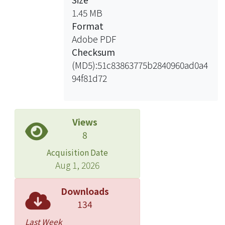
1.45 MB
Format
Adobe PDF
Checksum
(MD5):51c83863775b2840960ad0a4
94f81d72
Views
8
Acquisition Date
Aug 1, 2026
Downloads
134
Last Week