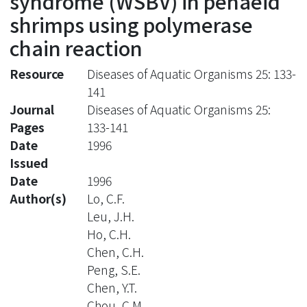
syndrome (WSBV) in penaeid
shrimps using polymerase
chain reaction
Resource
Diseases of Aquatic Organisms 25: 133-
141
Journal
Diseases of Aquatic Organisms 25:
Pages
133-141
Date
1996
Issued
Date
1996
Author(s)
Lo, C.F.
Leu, J.H.
Ho, C.H.
Chen, C.H.
Peng, S.E.
Chen, Y.T.
Chou, C.M.