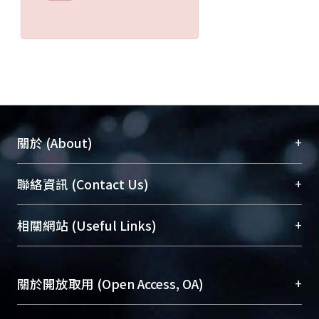
+
關於 (About)
臺大位居世界頂尖大學之列，為永久珍藏及向國際
+
聯絡資訊 (Contact Us)
展現本校豐碩的研究成果及學術能量，圖書館整合
機構典藏（NTUR）與學術庫（AH）不同功能平
總館學科館員
(Main Library)
+
相關網站 (Useful Links)
台，成為臺大學術典藏NTU scholars。期能整合研
醫學圖書館學科館員
(Medical Library)
究能量、促進交流合作、保存學術產出、推廣研究
社會科學院辜振甫紀念圖書館學科館員
(Social
成果。
Sciences Library)
+
關於開放取用 (Open Access, OA)
To permanently archive and promote researcher