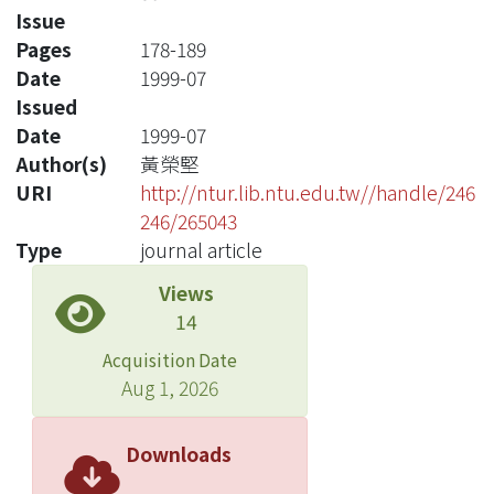
Issue
Pages
178-189
Date
1999-07
Issued
Date
1999-07
Author(s)
黃榮堅
URI
http://ntur.lib.ntu.edu.tw//handle/246
246/265043
Type
journal article
Views
14
Acquisition Date
Aug 1, 2026
Downloads