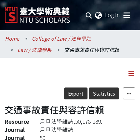
(current
Log In
Communities & Collections
Home
College of Law / 法律學院
Law / 法律學系
交通事故責任與容許信賴
Research Outputs
Fundings & Projects
Researchers
Details
Export
Statistics
Organizations
交通事故責任與容許信賴
Statistics
Resource
月旦法學雜誌,50,178-189.
Journal
月旦法學雜誌
Journal
50