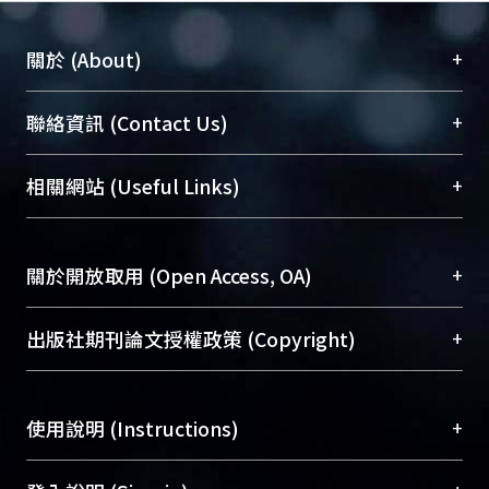
+
關於 (About)
臺大位居世界頂尖大學之列，為永久珍藏及向國際
+
聯絡資訊 (Contact Us)
展現本校豐碩的研究成果及學術能量，圖書館整合
機構典藏（NTUR）與學術庫（AH）不同功能平
總館學科館員
(Main Library)
+
相關網站 (Useful Links)
台，成為臺大學術典藏NTU scholars。期能整合研
醫學圖書館學科館員
(Medical Library)
究能量、促進交流合作、保存學術產出、推廣研究
社會科學院辜振甫紀念圖書館學科館員
(Social
成果。
Sciences Library)
+
關於開放取用 (Open Access, OA)
To permanently archive and promote researcher
profiles and scholarly works, Library integrates the
開放取用是從使用者角度提升資訊取用性的社會運
+
出版社期刊論文授權政策 (Copyright)
services of “NTU Repository” with “Academic
動，應用在學術研究上是透過將研究著作公開供使
Hub” to form NTU Scholars.
用者自由取閱，以促進學術傳播及因應期刊訂購費
請確認所上傳的全文是原創的內容，若該文件包
用逐年攀升。同時可加速研究發展、提升研究影響
+
使用說明 (Instructions)
含部分內容的版權非匯入者所有，或由第三方贊
力，NTU Scholars即為本校的開放取用典藏（OA
助與合作完成，請確認該版權所有者及第三方同
Archive）平台。
（點選深入了解OA）
意提供此授權。