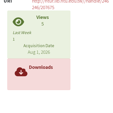
URI
http://ntur.lib.ntu.edu.tw//handle/246
246/207675
Views
5
Last Week
1
Acquisition Date
Aug 1, 2026
Downloads