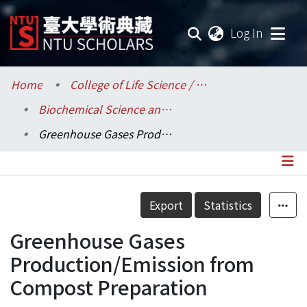
(current
Log In
Communities & Collections
Home
College of Life Science / 生命科學院
Biochemical Science and Technology / 生化科技學系
Research Outputs
Greenhouse Gases Production/Emission from Compost Preparation
Fundings & Projects
Researchers
Details
Export
Statistics
Organizations
Greenhouse Gases
Statistics
Production/Emission from
Compost Preparation