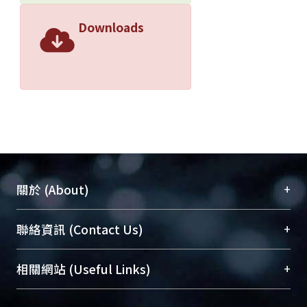
Downloads
+
關於 (About)
臺大位居世界頂尖大學之列，為永久珍藏及向國際
+
聯絡資訊 (Contact Us)
展現本校豐碩的研究成果及學術能量，圖書館整合
機構典藏（NTUR）與學術庫（AH）不同功能平
總館學科館員
(Main Library)
+
相關網站 (Useful Links)
台，成為臺大學術典藏NTU scholars。期能整合研
醫學圖書館學科館員
(Medical Library)
究能量、促進交流合作、保存學術產出、推廣研究
社會科學院辜振甫紀念圖書館學科館員
(Social