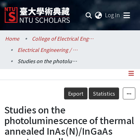
(current
Log In
Communities & Collections
Home
College of Electrical Engineering and Computer Science / 電機資訊學院
Electrical Engineering / 電機工程學系
Research Outputs
Studies on the photoluminescence of thermal annealed InAs(N)/InGaAs quantum wells
Fundings & Projects
Researchers
Details
Export
Statistics
Organizations
Studies on the
Statistics
photoluminescence of thermal
annealed InAs(N)/InGaAs