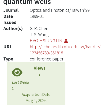
quantum wells
Journal
Optics and Photonics/Taiwan'99
Date
1999-01
Issued
Author(s)
G. R. Chen
J. S. Wang
HAO-HSIUNG LIN
URI
http://scholars.lib.ntu.edu.tw/handle/
123456789/351818
Type
conference paper
Views
7
Last Week
1
Acquisition Date
Aug 1, 2026