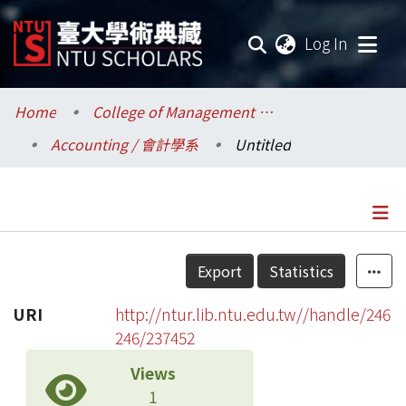
(current
Log In
Communities & Collections
Home
College of Management / 管理學院
Accounting / 會計學系
Untitled
Research Outputs
Fundings & Projects
Researchers
Details
Export
Statistics
Organizations
URI
http://ntur.lib.ntu.edu.tw//handle/246
Statistics
246/237452
Views
1