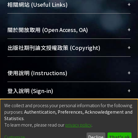
機構典藏（NTUR）與學術庫（AH）不同功能平
總館學科館員
(Main Library)
+
相關網站 (Useful Links)
台，成為臺大學術典藏NTU scholars。期能整合研
醫學圖書館學科館員
(Medical Library)
究能量、促進交流合作、保存學術產出、推廣研究
社會科學院辜振甫紀念圖書館學科館員
(Social
成果。
Sciences Library)
+
關於開放取用 (Open Access, OA)
To permanently archive and promote researcher
profiles and scholarly works, Library integrates the
開放取用是從使用者角度提升資訊取用性的社會運
+
出版社期刊論文授權政策 (Copyright)
services of “NTU Repository” with “Academic
動，應用在學術研究上是透過將研究著作公開供使
Hub” to form NTU Scholars.
用者自由取閱，以促進學術傳播及因應期刊訂購費
請確認所上傳的全文是原創的內容，若該文件包
用逐年攀升。同時可加速研究發展、提升研究影響
+
使用說明 (Instructions)
含部分內容的版權非匯入者所有，或由第三方贊
力，NTU Scholars即為本校的開放取用典藏（OA
助與合作完成，請確認該版權所有者及第三方同
Archive）平台。
（點選深入了解OA）
意提供此授權。
網站簡介
(Quickstart Guide)
+
登入說明 (Sign-in)
Please represent that the submission is your
使用手冊
(Instruction Manual)
original work, and that you have the right to
We collect and process your personal information for the following
線上預約服務
(Booking Service)
方案一：
臺灣大學計算機中心帳號登入
+
匯入著作 (Submission)
purposes:
Authentication, Preferences, Acknowledgement and
grant the rights to upload.
(With C&INC Email Account)
Statistics
.
方案二：
ORCID帳號登入
(With ORCID)
To learn more, please read our
privacy policy
.
若欲上傳已出版的全文電子檔，可使用
Open
方案一：
定期更新ORCID者，以ID匯入
(Search
policy finder
網站查詢，以確認出版單位之版權
for identifier (ORCID))
Built with
DSpace-CRIS software
- Extension maintained and optimized
Customize
Decline
That's ok