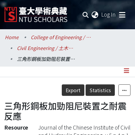
(current
Log In
Communities & Collections
Home
College of Engineering / 工學院
Civil Engineering / 土木工程學系
Research Outputs
三角形鋼板加勁阻尼裝置之耐震反應
Fundings & Projects
Researchers
Details
Export
Statistics
Organizations
三角形鋼板加勁阻尼裝置之耐震
Statistics
反應
Resource
Journal of the Chinese Institute of Civil