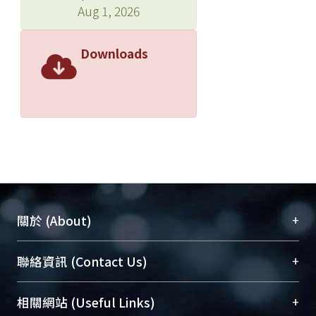
Aug 1, 2026
Downloads
+
關於 (About)
臺大位居世界頂尖大學之列，為永久珍藏及向國際
+
聯絡資訊 (Contact Us)
展現本校豐碩的研究成果及學術能量，圖書館整合
機構典藏（NTUR）與學術庫（AH）不同功能平
總館學科館員
(Main Library)
+
相關網站 (Useful Links)
台，成為臺大學術典藏NTU scholars。期能整合研