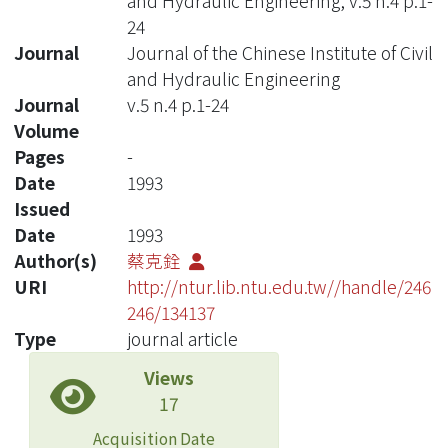
and Hydraulic Engineering, v.5 n.4 p.1-
24
Journal
Journal of the Chinese Institute of Civil
and Hydraulic Engineering
Journal
v.5 n.4 p.1-24
Volume
Pages
-
Date
1993
Issued
Date
1993
Author(s)
蔡克銓
URI
http://ntur.lib.ntu.edu.tw//handle/246
246/134137
Type
journal article
Views
17
Acquisition Date