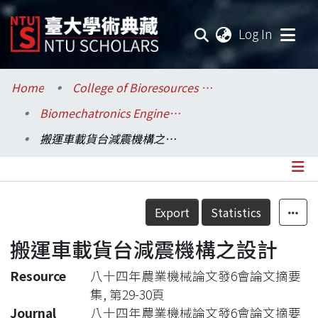
(current
Log In
Communities & Collections
Home
College of Bioresources and Agriculture / 生物資源暨農學院
Biomechatronics Engineering / 生物機電工程學系
Research Outputs
搬運車載貨台減震機構之設計
Fundings & Projects
Researchers
Details
Export
Statistics
Organizations
搬運車載貨台減震機構之設計
Statistics
Resource
八十四年農業機械論文發6會論文摘要
集, 第29-30頁
Journal
八十四年農業機械論文發6會論文摘要