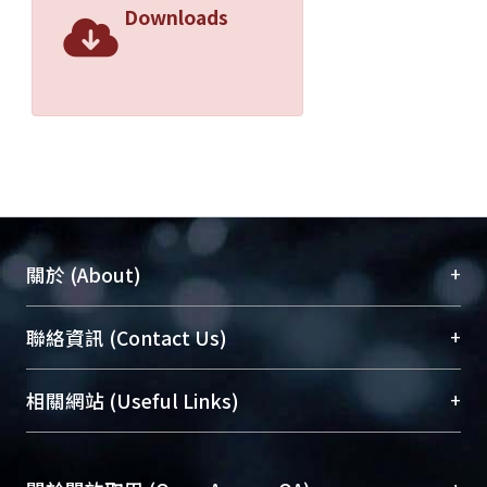
Downloads
+
關於 (About)
臺大位居世界頂尖大學之列，為永久珍藏及向國際
+
聯絡資訊 (Contact Us)
展現本校豐碩的研究成果及學術能量，圖書館整合
機構典藏（NTUR）與學術庫（AH）不同功能平
總館學科館員
(Main Library)
+
相關網站 (Useful Links)
台，成為臺大學術典藏NTU scholars。期能整合研
醫學圖書館學科館員
(Medical Library)
究能量、促進交流合作、保存學術產出、推廣研究
社會科學院辜振甫紀念圖書館學科館員
(Social
成果。
Sciences Library)