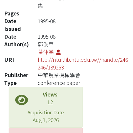
集
Pages
-
Date
1995-08
Issued
Date
1995-08
Author(s)
郭俊華
葉仲基
URI
http://ntur.lib.ntu.edu.tw//handle/246
246/139253
Publisher
中華農業機械學會
Type
conference paper
Views
12
Acquisition Date
Aug 1, 2026