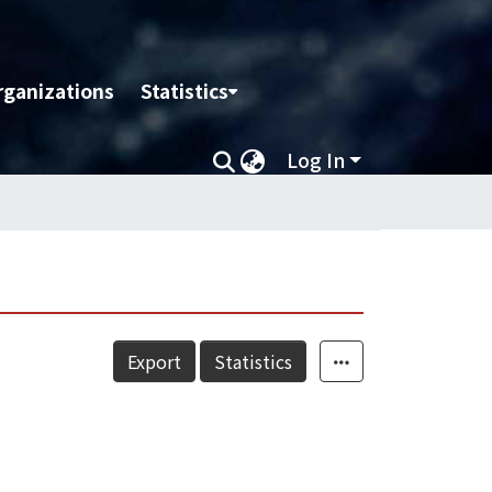
rganizations
Statistics
Log In
Export
Statistics