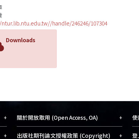
章
貴
//ntur.lib.ntu.edu.tw//handle/246246/107304
Downloads
+
+
關於開放取用 (Open Access, OA)
使用
藏
開放取用是從使用者角度提升資訊取用性
+
+
出版社期刊論文授權政策 (Copyright)
登入