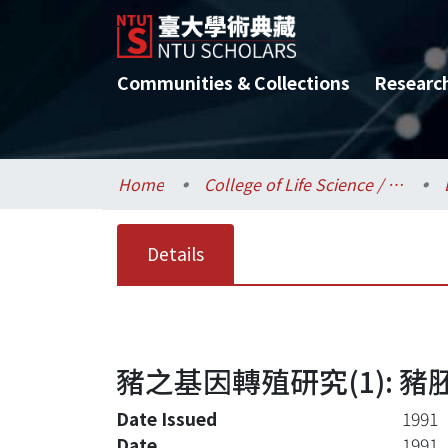
Communities & Collections
Researc
Home
College of Life Science / 生命科學院
Details
豬之基因轉殖研究(1): 
Date Issued
1991
Date
1991