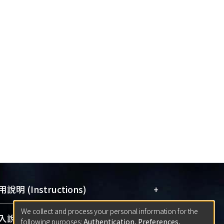
+
說明 (Instructions)
We collect and process your personal information for the
網站簡介
(Quickstart Guide)
+
說明 (Sign-in)
following purposes:
Authentication, Preferences,