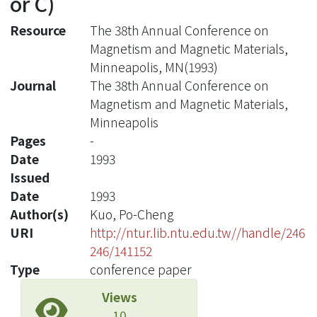
or C)
Resource
The 38th Annual Conference on
Magnetism and Magnetic Materials,
Minneapolis, MN(1993)
Journal
The 38th Annual Conference on
Magnetism and Magnetic Materials,
Minneapolis
Pages
-
Date
1993
Issued
Date
1993
Author(s)
Kuo, Po-Cheng
URI
http://ntur.lib.ntu.edu.tw//handle/246
246/141152
Type
conference paper
Views
10