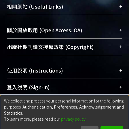
機構典藏（NTUR）與學術庫（AH）不同功能平
總館學科館員
(Main Library)
+
相關網站 (Useful Links)
台，成為臺大學術典藏NTU scholars。期能整合研
醫學圖書館學科館員
(Medical Library)
究能量、促進交流合作、保存學術產出、推廣研究
社會科學院辜振甫紀念圖書館學科館員
(Social
成果。
Sciences Library)
+
關於開放取用 (Open Access, OA)
To permanently archive and promote researcher
profiles and scholarly works, Library integrates the
開放取用是從使用者角度提升資訊取用性的社會運
+
出版社期刊論文授權政策 (Copyright)
services of “NTU Repository” with “Academic
動，應用在學術研究上是透過將研究著作公開供使
Hub” to form NTU Scholars.
用者自由取閱，以促進學術傳播及因應期刊訂購費
請確認所上傳的全文是原創的內容，若該文件包
用逐年攀升。同時可加速研究發展、提升研究影響
+
使用說明 (Instructions)
含部分內容的版權非匯入者所有，或由第三方贊
力，NTU Scholars即為本校的開放取用典藏（OA
助與合作完成，請確認該版權所有者及第三方同
Archive）平台。
（點選深入了解OA）
意提供此授權。
網站簡介
(Quickstart Guide)
+
登入說明 (Sign-in)
Please represent that the submission is your
使用手冊
(Instruction Manual)
original work, and that you have the right to
We collect and process your personal information for the following
線上預約服務
(Booking Service)
方案一：
臺灣大學計算機中心帳號登入
+
匯入著作 (Submission)
purposes:
Authentication, Preferences, Acknowledgement and
grant the rights to upload.
(With C&INC Email Account)
Statistics
.
方案二：
ORCID帳號登入
(With ORCID)
To learn more, please read our
privacy policy
.
若欲上傳已出版的全文電子檔，可使用
Open
方案一：
定期更新ORCID者，以ID匯入
(Search
policy finder
網站查詢，以確認出版單位之版權
for identifier (ORCID))