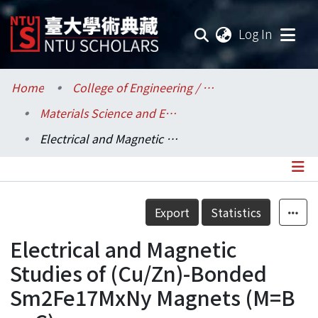
(current
Log In
Communities & Collections
Home
College of Engineering / 工學院
Materials Science and Engineering / 材料科學與工程學系
Research Outputs
Electrical and Magnetic Studies of (Cu/Zn)-Bonded Sm2Fe17MxNy Magnets (M=B or C)
Fundings & Projects
Researchers
Details
Export
Statistics
Organizations
Electrical and Magnetic
Statistics
Studies of (Cu/Zn)-Bonded
Sm2Fe17MxNy Magnets (M=B