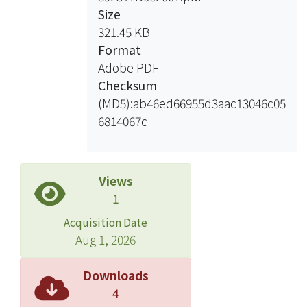
Size
321.45 KB
Format
Adobe PDF
Checksum
(MD5):ab46ed66955d3aac13046c05
6814067c
Views
1
Acquisition Date
Aug 1, 2026
Downloads
4