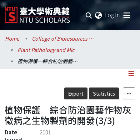
(current
Log In
Communities & Collections
Home
College of Bioresources and Agriculture / 生物資源暨農學院
Plant Pathology and Microbiology / 植物病理與微生物學系
Research Outputs
植物保護─綜合防治園藝作物灰徵病之生物製劑的開發(3/3)
Fundings & Projects
Researchers
Details
Export
Statistics
Organizations
植物保護─綜合防治園藝作物灰
Statistics
徵病之生物製劑的開發(3/3)
Date
2001