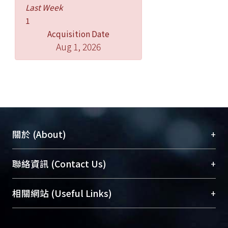
Last Week
1
Acquisition Date
Aug 1, 2026
+
關於 (About)
臺大位居世界頂尖大學之列，為永久珍藏及向國際
+
聯絡資訊 (Contact Us)
展現本校豐碩的研究成果及學術能量，圖書館整合
機構典藏（NTUR）與學術庫（AH）不同功能平
總館學科館員
(Main Library)
+
相關網站 (Useful Links)
台，成為臺大學術典藏NTU scholars。期能整合研
醫學圖書館學科館員
(Medical Library)
究能量、促進交流合作、保存學術產出、推廣研究
社會科學院辜振甫紀念圖書館學科館員
(Social