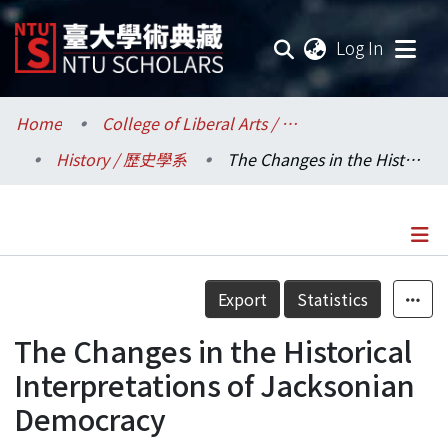
(current
Log In
Communities & Collections
Home
College of Liberal Arts / 文學院
History / 歷史學系
The Changes in the Historical Interpretations of Jacksonian Democracy
Research Outputs
Fundings & Projects
Researchers
Details
Export
Statistics
Organizations
The Changes in the Historical
Statistics
Interpretations of Jacksonian
Democracy