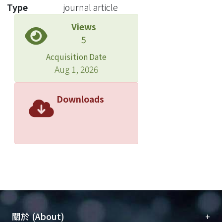
立。就實際的歷史研究而論，美國的史
Type
journal article
學解釋至少已經歷了四次改變。此即流
Views
行於十九世紀後期的惠格派史學(the
5
Whig historiography)、二十世紀最初四
十餘年的進步派史學(the Progressive
Acquisition Date
historiography)、一九五○年代與一九
Aug 1, 2026
六○年代初期的新保守史學或諧和派史
學(the Neo-conservative or consensus
Downloads
historiography)，以及崛起於一九六○
年代中期的新左派史學(the New-left
historiography)。每一學派的崛起、流
行與衰落都與其所處時代流行思潮息息
相關。有關傑克遜民主的史學解釋主要
也經過四次轉變。惠格派史家多為十九
世紀後半期的業餘史家，放任的資本主
義、改革思想與南北團結的主張在當時
大為流行。其時的主要史學家大都從這
+
關於 (About)
些觀點來解釋美國的歷史。二十世紀開