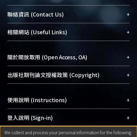
始以後，美國出現了全國性的進步改革
臺大位居世界頂尖大學之列，為永久珍藏及向國際
+
聯絡資訊 (Contact Us)
運動(the Progressive Movement)，試
展現本校豐碩的研究成果及學術能量，圖書館整合
圖擴大美國的民主平等與自由。史家把
機構典藏（NTUR）與學術庫（AH）不同功能平
整個美國歷史視為一連續的改革過程。
總館學科館員
(Main Library)
+
相關網站 (Useful Links)
台，成為臺大學術典藏NTU scholars。期能整合研
第二次世界大戰後，美國的一般思潮由
醫學圖書館學科館員
(Medical Library)
究能量、促進交流合作、保存學術產出、推廣研究
戰前的樂觀進取轉向悲觀保守。反映於
社會科學院辜振甫紀念圖書館學科館員
(Social
成果。
歷史研究便是新保守史學的崛起。史家
Sciences Library)
+
關於開放取用 (Open Access, OA)
轉而強調美國基本價值、制度與意見的
To permanently archive and promote researcher
延續不變性。隨著一九六○年代激進改
profiles and scholarly works, Library integrates the
開放取用是從使用者角度提升資訊取用性的社會運
+
出版社期刊論文授權政策 (Copyright)
革思潮的崛起，美國的歷史解釋也向左
services of “NTU Repository” with “Academic
動，應用在學術研究上是透過將研究著作公開供使
偏。新左派史學崛起於一九六○年代之
Hub” to form NTU Scholars.
用者自由取閱，以促進學術傳播及因應期刊訂購費
請確認所上傳的全文是原創的內容，若該文件包
中，到一九七○年代開始衰退。
用逐年攀升。同時可加速研究發展、提升研究影響
+
使用說明 (Instructions)
含部分內容的版權非匯入者所有，或由第三方贊
力，NTU Scholars即為本校的開放取用典藏（OA
助與合作完成，請確認該版權所有者及第三方同
Archive）平台。
（點選深入了解OA）
意提供此授權。
網站簡介
(Quickstart Guide)
+
登入說明 (Sign-in)
Please represent that the submission is your
使用手冊
(Instruction Manual)
original work, and that you have the right to
We collect and process your personal information for the following
線上預約服務
(Booking Service)
方案一：
臺灣大學計算機中心帳號登入
+
匯入著作 (Submission)