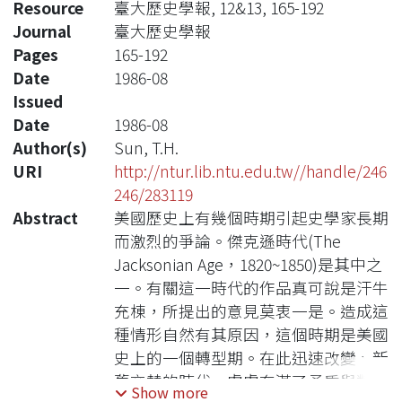
Resource
臺大歷史學報, 12&13, 165-192
Journal
臺大歷史學報
Pages
165-192
Date
1986-08
Issued
Date
1986-08
Author(s)
Sun, T.H.
URI
http://ntur.lib.ntu.edu.tw//handle/246
246/283119
Abstract
美國歷史上有幾個時期引起史學家長期
而激烈的爭論。傑克遜時代(The
Jacksonian Age，1820~1850)是其中之
一。有關這一時代的作品真可說是汗牛
充棟，所提出的意見莫衷一是。造成這
種情形自然有其原因，這個時期是美國
史上的一個轉型期。在此迅速改變、新
舊交替的時代，處處充滿了矛盾與對
Show more