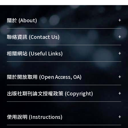
+
關於 (About)
臺大位居世界頂尖大學之列，為永久珍藏及向國際
+
聯絡資訊 (Contact Us)
展現本校豐碩的研究成果及學術能量，圖書館整合
機構典藏（NTUR）與學術庫（AH）不同功能平
總館學科館員
(Main Library)
+
相關網站 (Useful Links)
台，成為臺大學術典藏NTU scholars。期能整合研
醫學圖書館學科館員
(Medical Library)
究能量、促進交流合作、保存學術產出、推廣研究
社會科學院辜振甫紀念圖書館學科館員
(Social
成果。
Sciences Library)
+
關於開放取用 (Open Access, OA)
To permanently archive and promote researcher
profiles and scholarly works, Library integrates the
開放取用是從使用者角度提升資訊取用性的社會運
+
出版社期刊論文授權政策 (Copyright)
services of “NTU Repository” with “Academic
動，應用在學術研究上是透過將研究著作公開供使
Hub” to form NTU Scholars.
用者自由取閱，以促進學術傳播及因應期刊訂購費
請確認所上傳的全文是原創的內容，若該文件包
用逐年攀升。同時可加速研究發展、提升研究影響
+
使用說明 (Instructions)
含部分內容的版權非匯入者所有，或由第三方贊
力，NTU Scholars即為本校的開放取用典藏（OA
助與合作完成，請確認該版權所有者及第三方同