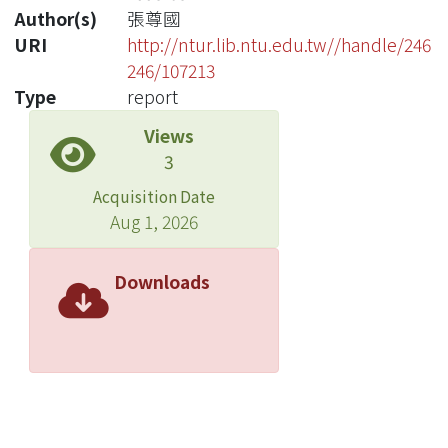
Author(s)
張尊國
URI
http://ntur.lib.ntu.edu.tw//handle/246
246/107213
Type
report
Views
3
Acquisition Date
Aug 1, 2026
Downloads