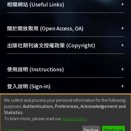
機構典藏（NTUR）與學術庫（AH）不同功能平
總館學科館員
(Main Library)
+
相關網站 (Useful Links)
台，成為臺大學術典藏NTU scholars。期能整合研
醫學圖書館學科館員
(Medical Library)
究能量、促進交流合作、保存學術產出、推廣研究
社會科學院辜振甫紀念圖書館學科館員
(Social
成果。
Sciences Library)
+
關於開放取用 (Open Access, OA)
To permanently archive and promote researcher
profiles and scholarly works, Library integrates the
開放取用是從使用者角度提升資訊取用性的社會運
+
出版社期刊論文授權政策 (Copyright)
services of “NTU Repository” with “Academic
動，應用在學術研究上是透過將研究著作公開供使
Hub” to form NTU Scholars.
用者自由取閱，以促進學術傳播及因應期刊訂購費
請確認所上傳的全文是原創的內容，若該文件包
用逐年攀升。同時可加速研究發展、提升研究影響
+
使用說明 (Instructions)
含部分內容的版權非匯入者所有，或由第三方贊
力，NTU Scholars即為本校的開放取用典藏（OA
助與合作完成，請確認該版權所有者及第三方同
Archive）平台。
（點選深入了解OA）
意提供此授權。
網站簡介
(Quickstart Guide)
+
登入說明 (Sign-in)
Please represent that the submission is your
使用手冊
(Instruction Manual)
original work, and that you have the right to
We collect and process your personal information for the following
線上預約服務
(Booking Service)
方案一：
臺灣大學計算機中心帳號登入
+
匯入著作 (Submission)
purposes:
Authentication, Preferences, Acknowledgement and
grant the rights to upload.
(With C&INC Email Account)
Statistics
.
方案二：
ORCID帳號登入
(With ORCID)
To learn more, please read our
privacy policy
.
若欲上傳已出版的全文電子檔，可使用
Open
方案一：
定期更新ORCID者，以ID匯入
(Search
policy finder
網站查詢，以確認出版單位之版權
for identifier (ORCID))
Built with
DSpace-CRIS software
- Extension maintained and optimized
Customize
Decline
That's ok