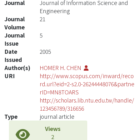
Journal
Journal of Information Science and
Engineering
Journal
21
Volume
Journal
5
Issue
Date
2005
Issued
Author(s)
HOMER H. CHEN
URI
http://www.scopus.com/inward/reco
rd.url?eid=2-s2.0-26244448076&partne
rID=MN8TOARS
http://scholars.lib.ntu.edu.tw/handle/
123456789/316656
Type
journal article
Views
2