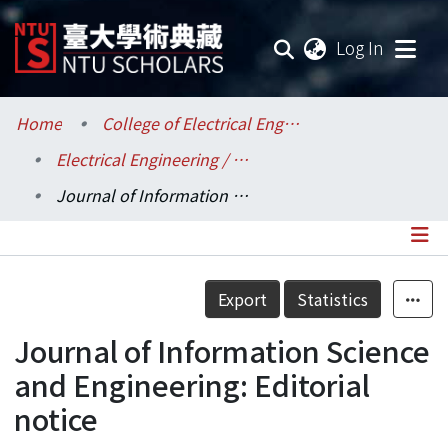
(current
Log In
Communities & Collections
Home
College of Electrical Engineering and Computer Science / 電機資訊學院
Electrical Engineering / 電機工程學系
Research Outputs
Journal of Information Science and Engineering: Editorial notice
Fundings & Projects
Researchers
Details
Export
Statistics
Organizations
Journal of Information Science
Statistics
and Engineering: Editorial
notice