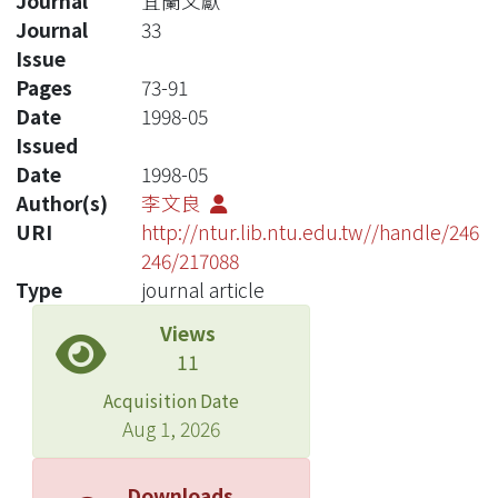
Journal
宜蘭文獻
Journal
33
Issue
Pages
73-91
Date
1998-05
Issued
Date
1998-05
Author(s)
李文良
URI
http://ntur.lib.ntu.edu.tw//handle/246
246/217088
Type
journal article
Views
11
Acquisition Date
Aug 1, 2026
Downloads