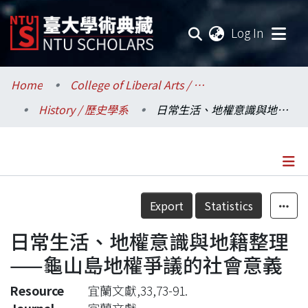
(current
Log In
Communities & Collections
Home
College of Liberal Arts / 文學院
History / 歷史學系
日常生活、地權意識與地籍整理——龜山島地權爭議的社會意義
Research Outputs
Fundings & Projects
Researchers
Details
Export
Statistics
Organizations
日常生活、地權意識與地籍整理
Statistics
——龜山島地權爭議的社會意義
Resource
宜蘭文獻,33,73-91.