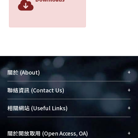
+
關於 (About)
臺大位居世界頂尖大學之列，為永久珍藏及向國際
+
聯絡資訊 (Contact Us)
展現本校豐碩的研究成果及學術能量，圖書館整合
機構典藏（NTUR）與學術庫（AH）不同功能平
總館學科館員
(Main Library)
+
相關網站 (Useful Links)
台，成為臺大學術典藏NTU scholars。期能整合研
醫學圖書館學科館員
(Medical Library)
究能量、促進交流合作、保存學術產出、推廣研究
社會科學院辜振甫紀念圖書館學科館員
(Social
成果。
Sciences Library)
+
關於開放取用 (Open Access, OA)