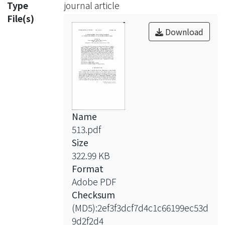
Type
journal article
File(s)
Download
Name
513.pdf
Size
322.99 KB
Format
Adobe PDF
Checksum
(MD5):2ef3f3dcf7d4c1c66199ec53d
9d2f2d4