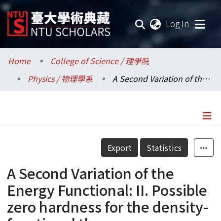
(current
Log In
Communities & Collections
Home
College of Science / 理學院
Physics / 物理學系
A Second Variation of the Energy Functional: II. Possible zero hardness for the density-functional theory
Research Outputs
Fundings & Projects
Researchers
Details
Export
Statistics
Organizations
A Second Variation of the
Statistics
Energy Functional: II. Possible
zero hardness for the density-