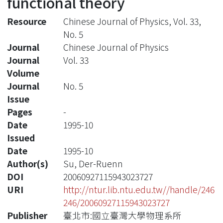
functional theory
Resource
Chinese Journal of Physics, Vol. 33,
No. 5
Journal
Chinese Journal of Physics
Journal
Vol. 33
Volume
Journal
No. 5
Issue
Pages
-
Date
1995-10
Issued
Date
1995-10
Author(s)
Su, Der-Ruenn
DOI
20060927115943023727
URI
http://ntur.lib.ntu.edu.tw//handle/246
246/20060927115943023727
Publisher
臺北市:國立臺灣大學物理系所