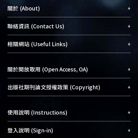
+
關於 (About)
臺大位居世界頂尖大學之列，為永久珍藏及向國際
+
聯絡資訊 (Contact Us)
展現本校豐碩的研究成果及學術能量，圖書館整合
機構典藏（NTUR）與學術庫（AH）不同功能平
總館學科館員
(Main Library)
+
相關網站 (Useful Links)
台，成為臺大學術典藏NTU scholars。期能整合研
醫學圖書館學科館員
(Medical Library)
究能量、促進交流合作、保存學術產出、推廣研究
社會科學院辜振甫紀念圖書館學科館員
(Social
成果。
Sciences Library)
+
關於開放取用 (Open Access, OA)
To permanently archive and promote researcher
profiles and scholarly works, Library integrates the
開放取用是從使用者角度提升資訊取用性的社會運
+
出版社期刊論文授權政策 (Copyright)
services of “NTU Repository” with “Academic
動，應用在學術研究上是透過將研究著作公開供使
Hub” to form NTU Scholars.
用者自由取閱，以促進學術傳播及因應期刊訂購費
請確認所上傳的全文是原創的內容，若該文件包
用逐年攀升。同時可加速研究發展、提升研究影響
+
使用說明 (Instructions)
含部分內容的版權非匯入者所有，或由第三方贊
力，NTU Scholars即為本校的開放取用典藏（OA
助與合作完成，請確認該版權所有者及第三方同
Archive）平台。
（點選深入了解OA）
意提供此授權。
網站簡介
(Quickstart Guide)
+
登入說明 (Sign-in)
Please represent that the submission is your
使用手冊
(Instruction Manual)