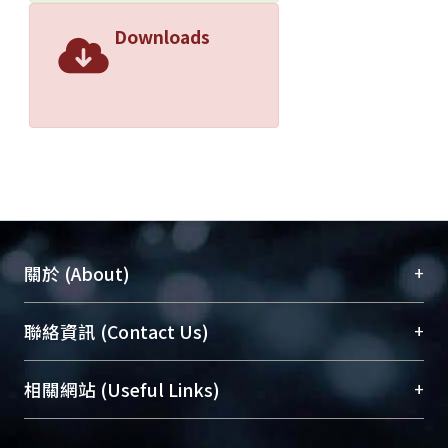
Downloads
+
關於 (About)
臺大位居世界頂尖大學之列，為永久珍藏及向國際
+
聯絡資訊 (Contact Us)
展現本校豐碩的研究成果及學術能量，圖書館整合
機構典藏（NTUR）與學術庫（AH）不同功能平
總館學科館員
(Main Library)
+
相關網站 (Useful Links)
台，成為臺大學術典藏NTU scholars。期能整合研
醫學圖書館學科館員
(Medical Library)
究能量、促進交流合作、保存學術產出、推廣研究
社會科學院辜振甫紀念圖書館學科館員
(Social