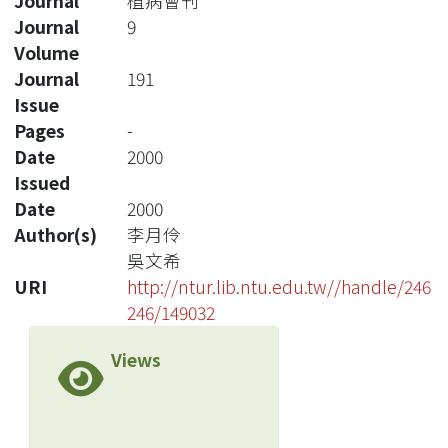
Journal
植病會刊
Journal
9
Volume
Journal
191
Issue
Pages
-
Date
2000
Issued
Date
2000
Author(s)
李月伶
吳文希
URI
http://ntur.lib.ntu.edu.tw//handle/246
246/149032
Views