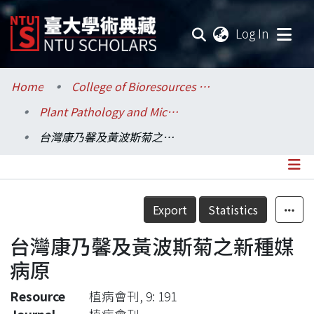
(current
Log In
Communities & Collections
Home
College of Bioresources and Agriculture / 生物資源暨農學院
Plant Pathology and Microbiology / 植物病理與微生物學系
Research Outputs
台灣康乃馨及黃波斯菊之新種媒病原
Fundings & Projects
Researchers
Details
Export
Statistics
Organizations
台灣康乃馨及黃波斯菊之新種媒
Statistics
病原
Resource
植病會刊, 9: 191