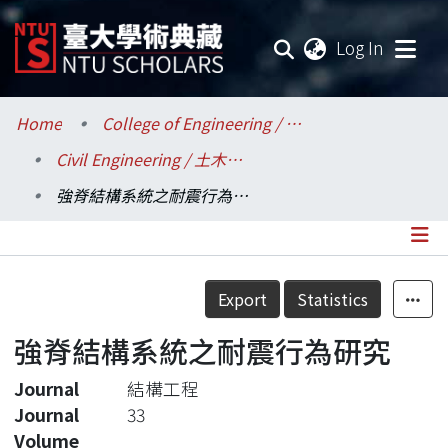
(current
Log In
Communities & Collections
Home
College of Engineering / 工學院
Civil Engineering / 土木工程學系
Research Outputs
強脊結構系統之耐震行為研究
Fundings & Projects
Researchers
Details
Export
Statistics
Organizations
強脊結構系統之耐震行為研究
Statistics
Journal
結構工程
Journal
33
Volume