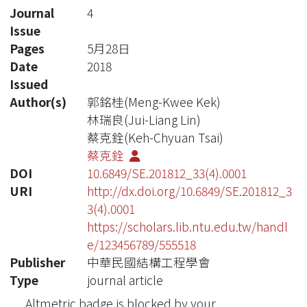
Journal
4
Issue
Pages
5月28日
Date
2018
Issued
Author(s)
郭銘桂(Meng-Kwee Kek)
林瑞良(Jui-Liang Lin)
蔡克銓(Keh-Chyuan Tsai)
蔡克銓
DOI
10.6849/SE.201812_33(4).0001
URI
http://dx.doi.org/10.6849/SE.201812_3
3(4).0001
https://scholars.lib.ntu.edu.tw/handl
e/123456789/555518
Publisher
中華民國結構工程學會
Type
journal article
Altmetric badge is blocked by your