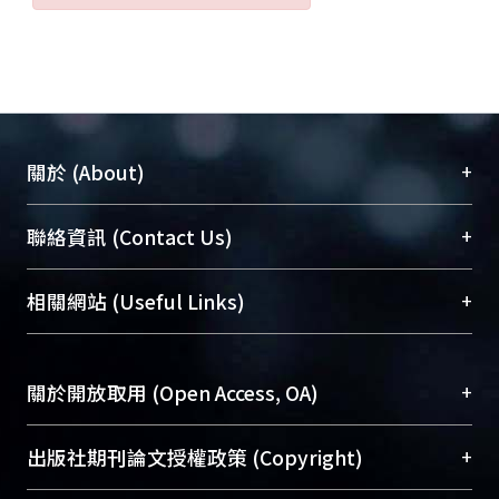
+
關於 (About)
臺大位居世界頂尖大學之列，為永久珍藏及向國際
+
聯絡資訊 (Contact Us)
展現本校豐碩的研究成果及學術能量，圖書館整合
機構典藏（NTUR）與學術庫（AH）不同功能平
總館學科館員
(Main Library)
+
相關網站 (Useful Links)
台，成為臺大學術典藏NTU scholars。期能整合研
醫學圖書館學科館員
(Medical Library)
究能量、促進交流合作、保存學術產出、推廣研究
社會科學院辜振甫紀念圖書館學科館員
(Social
成果。
Sciences Library)
+
關於開放取用 (Open Access, OA)
To permanently archive and promote researcher
profiles and scholarly works, Library integrates the
開放取用是從使用者角度提升資訊取用性的社會運
+
出版社期刊論文授權政策 (Copyright)
services of “NTU Repository” with “Academic
動，應用在學術研究上是透過將研究著作公開供使