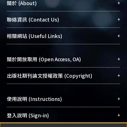
+
關於 (About)
臺大位居世界頂尖大學之列，為永久珍藏及向國際
+
聯絡資訊 (Contact Us)
展現本校豐碩的研究成果及學術能量，圖書館整合
機構典藏（NTUR）與學術庫（AH）不同功能平
總館學科館員
(Main Library)
+
相關網站 (Useful Links)
台，成為臺大學術典藏NTU scholars。期能整合研
醫學圖書館學科館員
(Medical Library)
究能量、促進交流合作、保存學術產出、推廣研究
社會科學院辜振甫紀念圖書館學科館員
(Social
成果。
Sciences Library)
+
關於開放取用 (Open Access, OA)
To permanently archive and promote researcher
profiles and scholarly works, Library integrates the
開放取用是從使用者角度提升資訊取用性的社會運
+
出版社期刊論文授權政策 (Copyright)
services of “NTU Repository” with “Academic
動，應用在學術研究上是透過將研究著作公開供使
Hub” to form NTU Scholars.
用者自由取閱，以促進學術傳播及因應期刊訂購費
請確認所上傳的全文是原創的內容，若該文件包
用逐年攀升。同時可加速研究發展、提升研究影響
+
使用說明 (Instructions)
含部分內容的版權非匯入者所有，或由第三方贊
力，NTU Scholars即為本校的開放取用典藏（OA
助與合作完成，請確認該版權所有者及第三方同
Archive）平台。
（點選深入了解OA）
意提供此授權。
網站簡介
(Quickstart Guide)
+
登入說明 (Sign-in)
Please represent that the submission is your
使用手冊
(Instruction Manual)