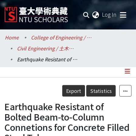
(current
Log In
Communities & Collections
Home
College of Engineering / 工學院
Civil Engineering / 土木工程學系
Research Outputs
Earthquake Resistant of Bolted Beam-to-Column Connetions for Concrete Filled Steel Tube
Fundings & Projects
Researchers
Details
Export
Statistics
Organizations
Earthquake Resistant of
Statistics
Bolted Beam-to-Column
Connetions for Concrete Filled