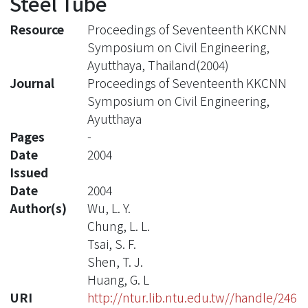
Steel Tube
Resource
Proceedings of Seventeenth KKCNN
Symposium on Civil Engineering,
Ayutthaya, Thailand(2004)
Journal
Proceedings of Seventeenth KKCNN
Symposium on Civil Engineering,
Ayutthaya
Pages
-
Date
2004
Issued
Date
2004
Author(s)
Wu, L. Y.
Chung, L. L.
Tsai, S. F.
Shen, T. J.
Huang, G. L
URI
http://ntur.lib.ntu.edu.tw//handle/246