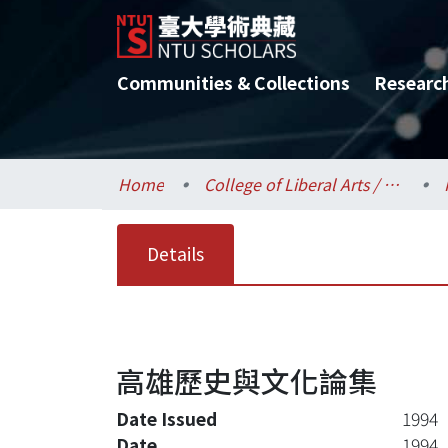
Communities & Collections
Researc
Home
College of Liberal Arts / 文學院
Details
高雄歷史與文化論集
Date Issued
1994
Date
1994