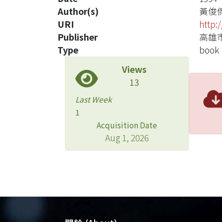
Author(s)
黃俊
URI
http:
Publisher
高雄
Type
book
Views
13
Last Week
1
Acquisition Date
Aug 1, 2026