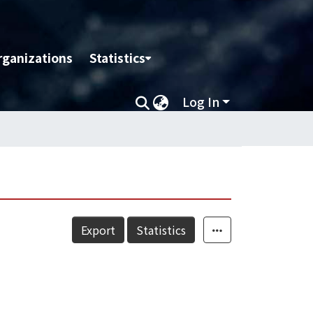
rganizations
Statistics
Log In
Export
Statistics