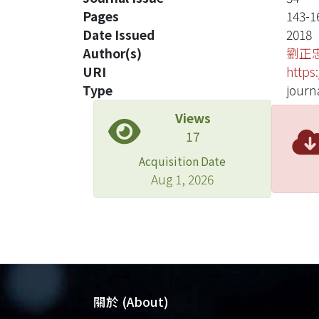
Pages
143-1
Date Issued
2018
Author(s)
劉正
URI
https
Type
journa
Views
17
Acquisition Date
Aug 1, 2026
關於 (About)