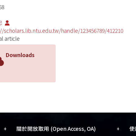
68
忠
://scholars.lib.ntu.edu.tw/handle/123456789/412210
l article
Downloads
+
+
關於開放取用 (Open Access, OA)
使用