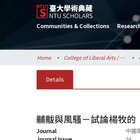
Communities & Collections
Researc
Home
College of Liberal Arts / 文學院
Details
黼黻與風騷－試論楊牧的
Journal
中國
Journal Issue
34