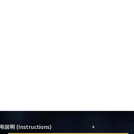
+
說明 (Instructions)