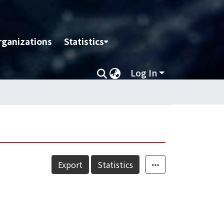
rganizations
Statistics
Log In
Export
Statistics