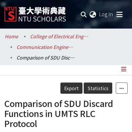
(current
Log In
Communities & Collections
Home
College of Electrical Engineering and Computer Science / 電機資訊學院
Communication Engineering / 電信工程學研究所
Research Outputs
Comparison of SDU Discard Functions in UMTS RLC Protocol
Fundings & Projects
Researchers
Details
Export
Statistics
Organizations
Comparison of SDU Discard
Statistics
Functions in UMTS RLC
Protocol