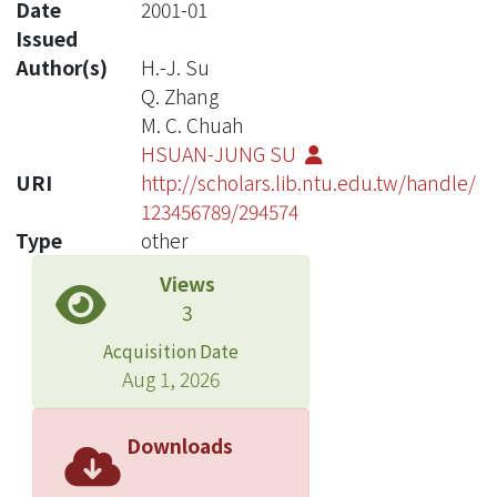
Date
2001-01
Issued
Author(s)
H.-J. Su
Q. Zhang
M. C. Chuah
HSUAN-JUNG SU
URI
http://scholars.lib.ntu.edu.tw/handle/
123456789/294574
Type
other
Views
3
Acquisition Date
Aug 1, 2026
Downloads