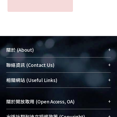
+
關於 (About)
臺大位居世界頂尖大學之列，為永久珍藏及向國際
+
聯絡資訊 (Contact Us)
展現本校豐碩的研究成果及學術能量，圖書館整合
機構典藏（NTUR）與學術庫（AH）不同功能平
總館學科館員
(Main Library)
+
相關網站 (Useful Links)
台，成為臺大學術典藏NTU scholars。期能整合研
醫學圖書館學科館員
(Medical Library)
究能量、促進交流合作、保存學術產出、推廣研究
社會科學院辜振甫紀念圖書館學科館員
(Social
成果。
Sciences Library)
+
關於開放取用 (Open Access, OA)
To permanently archive and promote researcher
profiles and scholarly works, Library integrates the
開放取用是從使用者角度提升資訊取用性的社會運
+
出版社期刊論文授權政策 (Copyright)