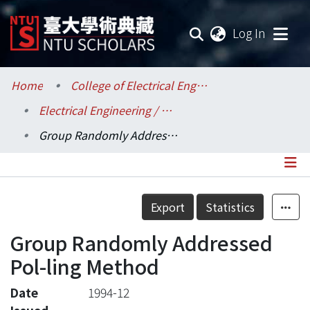
(current
Log In
Communities & Collections
Home
College of Electrical Engineering and Computer Science / 電機資訊學院
Electrical Engineering / 電機工程學系
Research Outputs
Group Randomly Addressed Pol-ling Method
Fundings & Projects
Researchers
Details
Export
Statistics
Organizations
Group Randomly Addressed
Statistics
Pol-ling Method
Date
1994-12