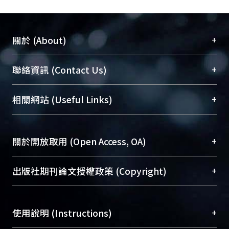
+
關於 (About)
臺大位居世界頂尖大學之列，為永久珍藏及向國際
+
聯絡資訊 (Contact Us)
展現本校豐碩的研究成果及學術能量，圖書館整合
機構典藏（NTUR）與學術庫（AH）不同功能平
總館學科館員
(Main Library)
+
相關網站 (Useful Links)
台，成為臺大學術典藏NTU scholars。期能整合研
醫學圖書館學科館員
(Medical Library)
究能量、促進交流合作、保存學術產出、推廣研究
社會科學院辜振甫紀念圖書館學科館員
(Social
成果。
Sciences Library)
+
關於開放取用 (Open Access, OA)
To permanently archive and promote researcher
profiles and scholarly works, Library integrates the
開放取用是從使用者角度提升資訊取用性的社會運
+
出版社期刊論文授權政策 (Copyright)
services of “NTU Repository” with “Academic
動，應用在學術研究上是透過將研究著作公開供使
Hub” to form NTU Scholars.
用者自由取閱，以促進學術傳播及因應期刊訂購費
請確認所上傳的全文是原創的內容，若該文件包
用逐年攀升。同時可加速研究發展、提升研究影響
+
使用說明 (Instructions)
含部分內容的版權非匯入者所有，或由第三方贊
力，NTU Scholars即為本校的開放取用典藏（OA
助與合作完成，請確認該版權所有者及第三方同