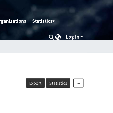
rganizations
Statistics
Log In
Export
Statistics