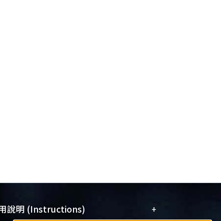
+
說明 (Instructions)