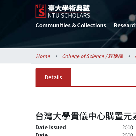
Communities & Collections
Researc
Home
College of Science / 理學院
Details
台灣大學貴儀中心購置元
Date Issued
2000
Date
2000