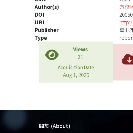
Author(s)
方俊
DOI
20060
URI
http:
Publisher
臺北
Type
repor
Views
21
Acquisition Date
Aug 1, 2026
關於 (About)