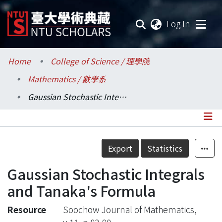
(current
Log In
Communities & Collections
Home
College of Science / 理學院
Mathematics / 數學系
Research Outputs
Gaussian Stochastic Integrals and Tanaka's Formula
Fundings & Projects
Researchers
Details
Export
Statistics
Organizations
Gaussian Stochastic Integrals
Statistics
and Tanaka's Formula
Resource
Soochow Journal of Mathematics,