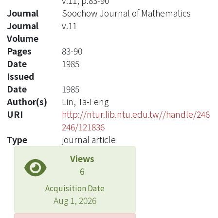
v.11, p.83-90
Journal
Soochow Journal of Mathematics
Journal
v.11
Volume
Pages
83-90
Date
1985
Issued
Date
1985
Author(s)
Lin, Ta-Feng
URI
http://ntur.lib.ntu.edu.tw//handle/246
246/121836
Type
journal article
Views
6
Acquisition Date
Aug 1, 2026