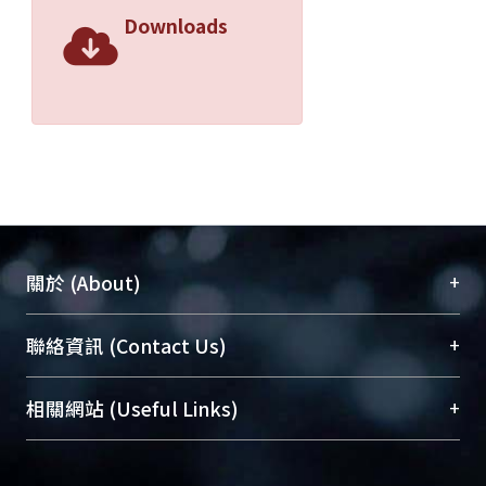
Downloads
+
關於 (About)
臺大位居世界頂尖大學之列，為永久珍藏及向國際
+
聯絡資訊 (Contact Us)
展現本校豐碩的研究成果及學術能量，圖書館整合
機構典藏（NTUR）與學術庫（AH）不同功能平
總館學科館員
(Main Library)
+
相關網站 (Useful Links)
台，成為臺大學術典藏NTU scholars。期能整合研
醫學圖書館學科館員
(Medical Library)
究能量、促進交流合作、保存學術產出、推廣研究
社會科學院辜振甫紀念圖書館學科館員
(Social
成果。