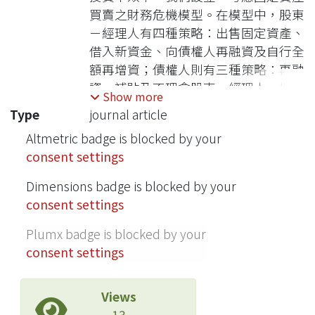
買賣之財務危機模型。在模型中，股東
－經理人有四種策略：出售固定資產、
借入新資金、向債權人再融資及自行全
額再增資；債權人則有三種策略：再融
資、補貼及不理會股東－經理人。模型
Show more
中的重要變數均固定資產流動性及投資
Type
journal article
業成功機率。依據股東－經理人是否能
Altmetric badge is blocked by your
與債權人協商及公司現存負債契約中有
consent settings
無優先償債無止條款，看見們分別分析
各種情況下財務危機公司的投資效率。
Dimensions badge is blocked by your
本研究發現：（一）在資訊對稱的情況
consent settings
下，長期債權人會容忍某些程度的投資
不效率以避免無謂的資產流動性損失；
Plumx badge is blocked by your
（二）股東－經理人即使有能力自行再
consent settings
增資以避免公司遭到破產清算，其在均
衡時也未必會自行再增資；（三）當債
Views
權人無法協商時，無諭投資計劃之淨現
13