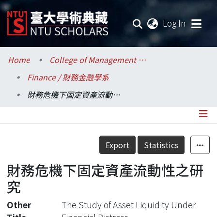
(current
Log In
Communities & Collections
Home
College of Management / 管理學院
Finance / 財務金融學系
Research Outputs
財務危機下固定資產流動性之研究
Fundings & Projects
Researchers
Details
Export
Statistics
Organizations
財務危機下固定資產流動性之研
Statistics
究
Other
The Study of Asset Liquidity Under