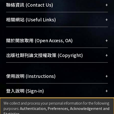
臺大位居世界頂尖大學之列，為永久珍藏及向國際
+
聯絡資訊 (Contact Us)
展現本校豐碩的研究成果及學術能量，圖書館整合
機構典藏（NTUR）與學術庫（AH）不同功能平
總館學科館員
(Main Library)
+
相關網站 (Useful Links)
台，成為臺大學術典藏NTU scholars。期能整合研
醫學圖書館學科館員
(Medical Library)
究能量、促進交流合作、保存學術產出、推廣研究
社會科學院辜振甫紀念圖書館學科館員
(Social
成果。
Sciences Library)
+
關於開放取用 (Open Access, OA)
To permanently archive and promote researcher
profiles and scholarly works, Library integrates the
開放取用是從使用者角度提升資訊取用性的社會運
+
出版社期刊論文授權政策 (Copyright)
services of “NTU Repository” with “Academic
動，應用在學術研究上是透過將研究著作公開供使
Hub” to form NTU Scholars.
用者自由取閱，以促進學術傳播及因應期刊訂購費
請確認所上傳的全文是原創的內容，若該文件包
用逐年攀升。同時可加速研究發展、提升研究影響
+
使用說明 (Instructions)
含部分內容的版權非匯入者所有，或由第三方贊
力，NTU Scholars即為本校的開放取用典藏（OA
助與合作完成，請確認該版權所有者及第三方同
Archive）平台。
（點選深入了解OA）
意提供此授權。
網站簡介
(Quickstart Guide)
+
登入說明 (Sign-in)
Please represent that the submission is your
使用手冊
(Instruction Manual)
original work, and that you have the right to
We collect and process your personal information for the following
線上預約服務
(Booking Service)
方案一：
臺灣大學計算機中心帳號登入
+
匯入著作 (Submission)
purposes:
Authentication, Preferences, Acknowledgement and
grant the rights to upload.
(With C&INC Email Account)
Statistics
.